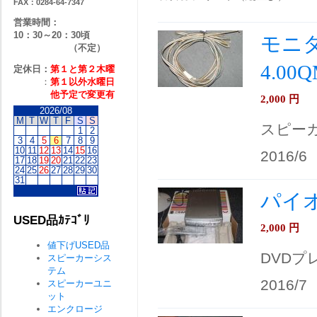
FAX：0284-64-7347
営業時間：
10：30～20：30頃
モニ
（不定）
4.00
定休日：
第１と第２
木曜
：
第１以外水曜日
他予定で変更有
2,000
円
2026/08
M
T
W
T
F
S
S
スピー
1
2
3
4
5
6
7
8
9
10
11
12
13
14
15
16
2016/6
17
18
19
20
21
22
23
24
25
26
27
28
29
30
31
パイオ
USED品ｶﾃｺﾞﾘ
2,000
円
値下げUSED品
DVDプ
スピーカーシス
テム
2016/7
スピーカーユニ
ット
エンクロージ