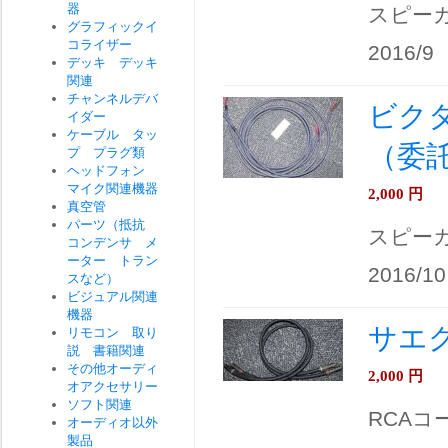
器
スピー
グラフィックイ
コライザー
2016/9
デッキ デッキ
関連
チャンネルデバ
ビクター
イダー
ケーブル タッ
（委
プ プラグ類
ヘッドフォン
マイク関連機器
2,000
円
真空管
パーツ（抵抗
スピー
コンデンサ メ
ーター トラン
2016/10
スなど）
ビジュアル関連
機器
サエク
リモコン 取り
説 書籍関連
その他オーディ
2,000
円
オアクセサリー
ソフト関連
RCAコ
オーディオ以外
製品