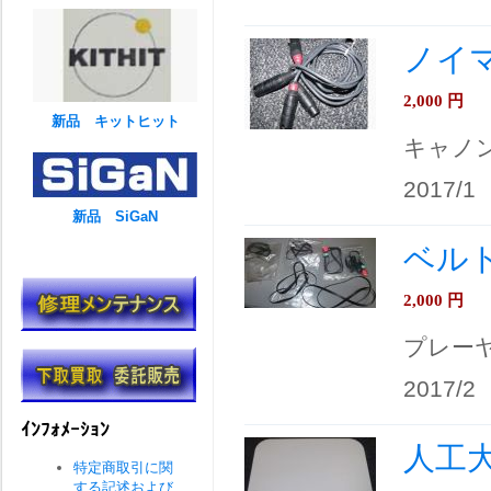
ノイマ
2,000
円
新品 キットヒット
キャノ
2017/1
新品 SiGaN
ベル
2,000
円
プレー
2017/2
ｲﾝﾌｫﾒｰｼｮﾝ
人工
特定商取引に関
する記述および