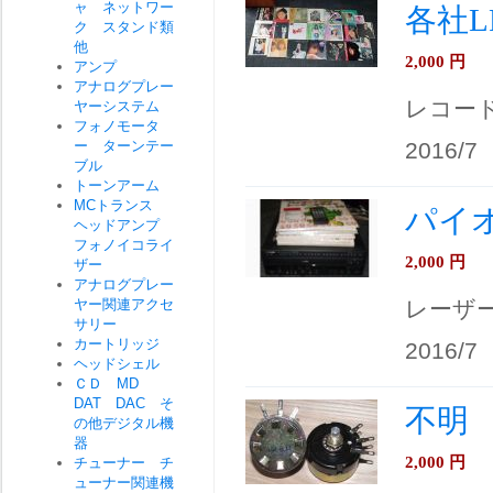
ャ ネットワー
各社L
ク スタンド類
他
2,000
円
アンプ
アナログプレー
レコー
ヤーシステム
フォノモータ
ー ターンテー
2016/7
ブル
トーンアーム
MCトランス
パイオ
ヘッドアンプ
フォノイコライ
2,000
円
ザー
アナログプレー
ヤー関連アクセ
レーザ
サリー
カートリッジ
2016/7
ヘッドシェル
ＣＤ MD
DAT DAC そ
不明
の他デジタル機
器
2,000
円
チューナー チ
ューナー関連機