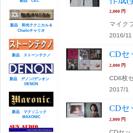
作成(
新品 CEC
2,000
円
マイク
新品 和光テクニカル＆
Chailoチャリオ
2016/11
CDセ
新品 ストーンテクノ
2,000
円
CD6枚
新品 デノン/デンオン
DENON
2017/1
CDセ
新品 マクソニック
MAXONIC
2,000
円
CDセッ