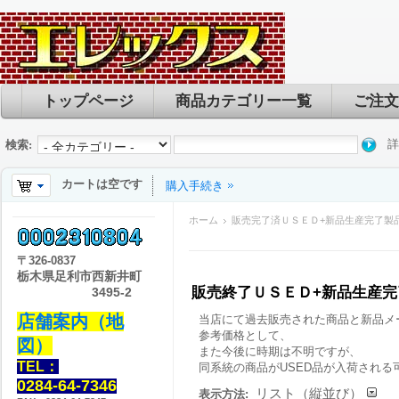
トップページ
商品カテゴリー一覧
ご注文
詳
検索:
カートは空です
購入手続き
ホーム
販売完了済ＵＳＥＤ+新品生産完了製
〒
326-0837
栃木県足利市西新井町
販売終了ＵＳＥＤ+新品生産
3495-2
店舗案内（地
当店にて過去販売された商品と新品メ
参考価格として、
図）
また今後に時期は不明ですが、
TEL：
同系統の商品がUSED品が入荷される
0284-64-7346
リスト（縦並び）
表示方法: