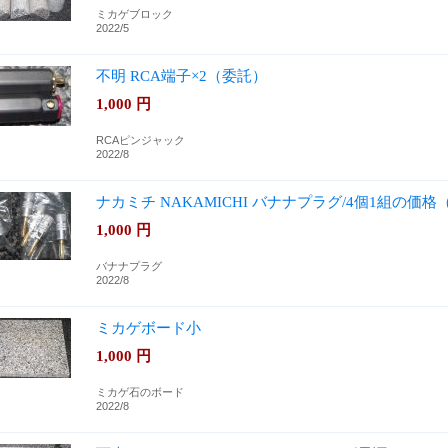
ミカゲブロック
2022/5
不明 RCA端子×2（委託）
1,000
円
RCAピンジャック
2022/8
ナカミチ NAKAMICHI バナナプラグ/4個1組の価格
1,000
円
バナナプラグ
2022/8
ミカゲボード小
1,000
円
ミカゲ石のボード
2022/8