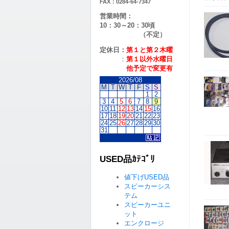
FAX：0284-64-7347
営業時間：
10：30～20：30頃
（不定）
定休日：
第１と第２
木曜
：
第１以外水曜日
他予定で変更有
2026/08
M
T
W
T
F
S
S
1
2
3
4
5
6
7
8
9
10
11
12
13
14
15
16
17
18
19
20
21
22
23
24
25
26
27
28
29
30
31
USED品ｶﾃｺﾞﾘ
値下げUSED品
スピーカーシス
テム
スピーカーユニ
ット
エンクロージ