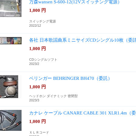
万森wansen S-600-12(12Vスイッチング電源）
1,000
円
スイッチング電源
2022/12
各社 日本歌謡曲系ミニサイズCDシングル10枚（委
1,000
円
CDシングルソフト
2023/2
ベリンガー BEHRINGER BH470（委託）
1,000
円
ヘッドホン ダイナミック 密閉型
2023/3
カナレ ケーブル CANARE CABLE 301 XLR1.4m（
1,000
円
ＸＬＲコード