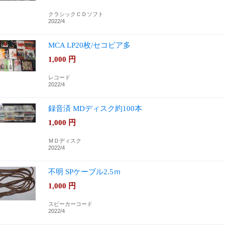
クラシックＣＤソフト
2022/4
MCA LP20枚/セコビア多
1,000
円
レコード
2022/4
録音済 MDディスク約100本
1,000
円
ＭＤディスク
2022/4
不明 SPケーブル2.5ｍ
1,000
円
スピーカーコード
2022/4