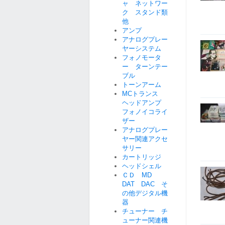
ャ ネットワー
ク スタンド類
他
アンプ
アナログプレー
ヤーシステム
フォノモータ
ー ターンテー
ブル
トーンアーム
MCトランス
ヘッドアンプ
フォノイコライ
ザー
アナログプレー
ヤー関連アクセ
サリー
カートリッジ
ヘッドシェル
ＣＤ MD
DAT DAC そ
の他デジタル機
器
チューナー チ
ューナー関連機