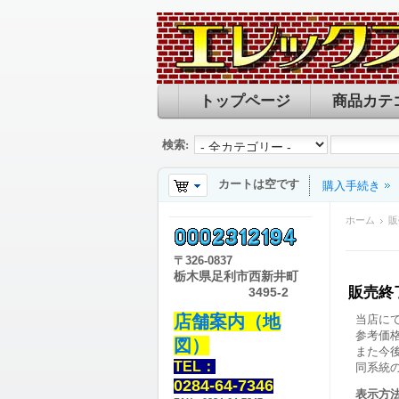
トップページ
商品カテ
検索:
カートは空です
購入手続き
ホーム
販
〒
326-0837
栃木県足利市西新井町
販売終
3495-2
店舗案内（地
当店に
参考価
図）
また今
TEL：
同系統
0284-64-7346
表示方法