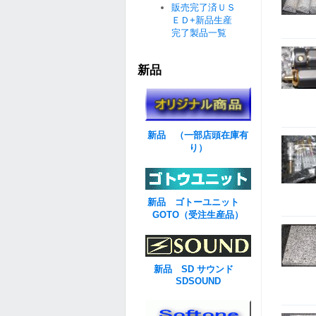
販売完了済ＵＳ
ＥＤ+新品生産
完了製品一覧
新品
新品 （一部店頭在庫有
り）
新品 ゴトーユニット
GOTO（受注生産品）
新品 SD サウンド
SDSOUND