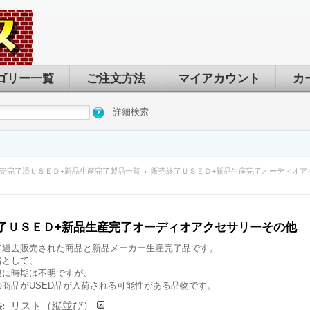
ゴリー一覧
ご注文方法
マイアカウント
カ
詳細検索
売完了済ＵＳＥＤ+新品生産完了製品一覧
販売終了ＵＳＥＤ+新品生産完了オーディオア
了ＵＳＥＤ+新品生産完了オーディオアクセサリーその他
て過去販売された商品と新品メーカー生産完了品です。
格として、
後に時期は不明ですが、
の商品がUSED品が入荷される可能性がある品物です。
リスト（縦並び）
: