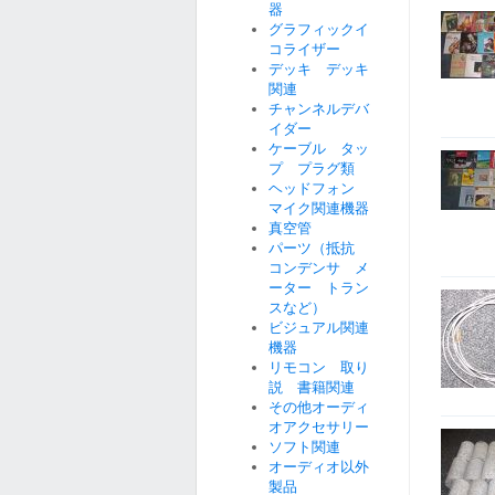
器
グラフィックイ
コライザー
デッキ デッキ
関連
チャンネルデバ
イダー
ケーブル タッ
プ プラグ類
ヘッドフォン
マイク関連機器
真空管
パーツ（抵抗
コンデンサ メ
ーター トラン
スなど）
ビジュアル関連
機器
リモコン 取り
説 書籍関連
その他オーディ
オアクセサリー
ソフト関連
オーディオ以外
製品