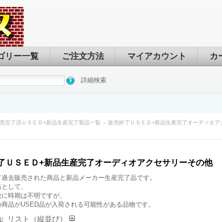
ゴリー一覧
ご注文方法
マイアカウント
カ
詳細検索
売完了済ＵＳＥＤ+新品生産完了製品一覧
販売終了ＵＳＥＤ+新品生産完了オーディオア
了ＵＳＥＤ+新品生産完了オーディオアクセサリーその他
て過去販売された商品と新品メーカー生産完了品です。
格として、
後に時期は不明ですが、
の商品がUSED品が入荷される可能性がある品物です。
リスト（縦並び）
: