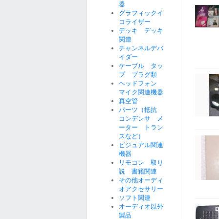
器
グラフィックイ
コライザー
デッキ デッキ
関連
チャンネルデバ
イダー
ケーブル タッ
プ プラグ類
ヘッドフォン
マイク関連機器
真空管
パーツ（抵抗
コンデンサ メ
ーター トラン
スなど）
ビジュアル関連
機器
リモコン 取り
説 書籍関連
その他オーディ
オアクセサリー
ソフト関連
オーディオ以外
製品