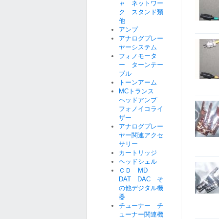
ャ ネットワー
ク スタンド類
他
アンプ
アナログプレー
ヤーシステム
フォノモータ
ー ターンテー
ブル
トーンアーム
MCトランス
ヘッドアンプ
フォノイコライ
ザー
アナログプレー
ヤー関連アクセ
サリー
カートリッジ
ヘッドシェル
ＣＤ MD
DAT DAC そ
の他デジタル機
器
チューナー チ
ューナー関連機