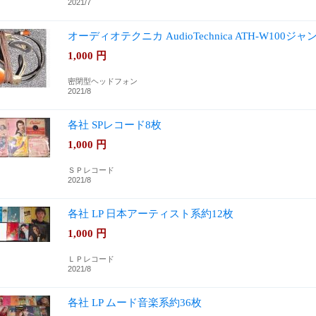
2021/7
オーディオテクニカ AudioTechnica ATH-W100ジャ
1,000
円
密閉型ヘッドフォン
2021/8
各社 SPレコード8枚
1,000
円
ＳＰレコード
2021/8
各社 LP 日本アーティスト系約12枚
1,000
円
ＬＰレコード
2021/8
各社 LP ムード音楽系約36枚