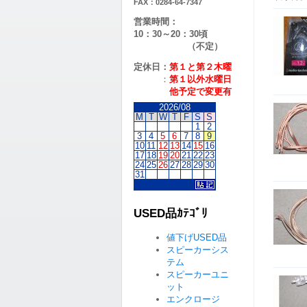
FAX：0284-64-7347
営業時間：
10：30～20：30頃
（不定）
定休日：
第１と第２
木曜
：
第１以外水曜日
他予定で変更有
2026/08
M
T
W
T
F
S
S
1
2
3
4
5
6
7
8
9
10
11
12
13
14
15
16
17
18
19
20
21
22
23
24
25
26
27
28
29
30
31
USED品ｶﾃｺﾞﾘ
値下げUSED品
スピーカーシス
テム
スピーカーユニ
ット
エンクロージ