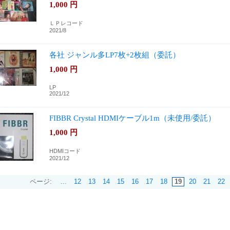
1,000
円
ＬＰレコード
2021/8
各社 ジャンル多LP7枚+2枚組（委託）
1,000
円
LP
2021/12
FIBBR Crystal HDMIケーブル1m（未使用/委託）
1,000
円
HDMIコード
2021/12
ページ:
...
12
13
14
15
16
17
18
19
20
21
22