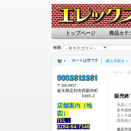
トップページ
商品カテ
検索:
カートは空です
購入手続き
ホーム
販
〒
326-0837
栃木県足利市西新井町
販売終
3495-2
店舗案内（地
当店に
参考価
図）
また今
TEL：
同系統
0284-64-7346
表示方法