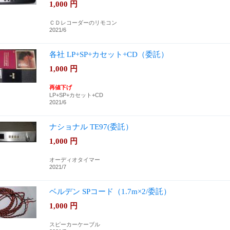
1,000
円
ＣＤレコーダーのリモコン
2021/6
各社 LP+SP+カセット+CD（委託）
1,000
円
再値下げ
LP+SP+カセット+CD
2021/6
ナショナル TE97(委託）
1,000
円
オーディオタイマー
2021/7
ベルデン SPコード（1.7m×2/委託）
1,000
円
スピーカーケーブル