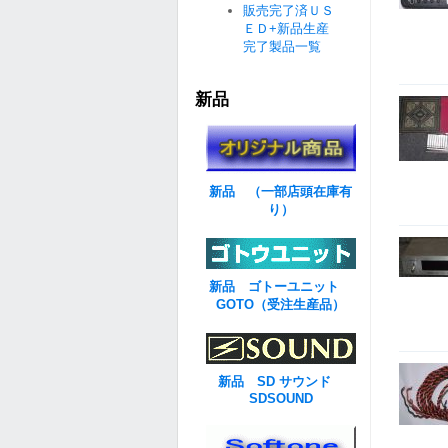
販売完了済ＵＳ
ＥＤ+新品生産
完了製品一覧
新品
新品 （一部店頭在庫有
り）
新品 ゴトーユニット
GOTO（受注生産品）
新品 SD サウンド
SDSOUND