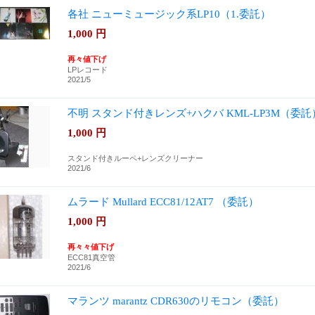
各社 ニューミュージック系LP10（1.委託）
1,000
円
再々値下げ
LPレコード
2021/5
不明 スタンド付きレンズ+ハクバ KML-LP3M（委託
1,000
円
スタンド付きルーペ+レンズクリーナー
2021/6
ムラード Mullard ECC81/12AT7 （委託）
1,000
円
再々
々
値下げ
ECC81真空管
2021/6
マランツ marantz CDR630のリモコン（委託）