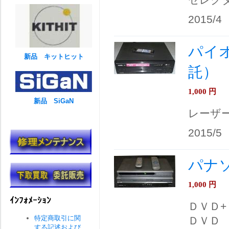
2015/4
パイオ
新品 キットヒット
託）
1,000
円
新品 SiGaN
レーザ
2015/5
パナソ
1,000
円
ｲﾝﾌｫﾒｰｼｮﾝ
ＤＶＤ+
特定商取引に関
ＤＶＤ
する記述および