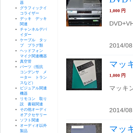
器
グラフィックイ
1,000
円
コライザー
デッキ デッキ
DVD+
関連
チャンネルデバ
イダー
ケーブル タッ
2014/08
プ プラグ類
ヘッドフォン
マイク関連機器
真空管
マッキ
パーツ（抵抗
コンデンサ メ
1,000
円
ーター トラン
スなど）
マッキン
ビジュアル関連
機器
リモコン 取り
説 書籍関連
2014/08
その他オーディ
オアクセサリー
ソフト関連
オーディオ以外
マッキ
製品