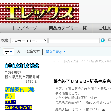
トップページ
商品カテゴリー一覧
ご注文
詳
検索:
カートは空です
購入手続き
ホーム
販売完了済ＵＳＥＤ+新品生産完了製
〒
326-0837
栃木県足利市西新井町
販売終了ＵＳＥＤ+新品生産
3495-2
店舗案内（地
当店にて過去販売された商品と新品メ
参考価格として、
図）
また今後に時期は不明ですが、
TEL：
同系統の商品がUSED品が入荷される
0284-64-7346
リスト（縦並び）
表示方法: