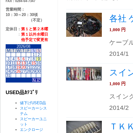
FAX：0284-64-7347
営業時間：
10：30～20：30頃
各社
（不定）
定休日：
第１と第２
木曜
1,000
円
：
第１以外水曜日
他予定で変更有
ケーブ
2026/08
M
T
W
T
F
S
S
2014/1
1
2
3
4
5
6
7
8
9
10
11
12
13
14
15
16
17
18
19
20
21
22
23
スイ
24
25
26
27
28
29
30
31
1,000
円
USED品ｶﾃｺﾞﾘ
スイン
値下げUSED品
2014/2
スピーカーシス
テム
スピーカーユニ
ＴＫ
ット
エンクロージ