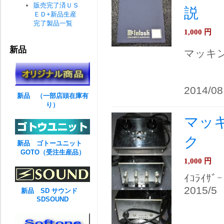
販売完了済ＵＳ
説
ＥＤ+新品生産
完了製品一覧
1,000
円
新品
マッキン
2014/08
新品 （一部店頭在庫有
り）
マッキ
ク
新品 ゴトーユニット
GOTO（受注生産品）
1,000
円
ｲｺﾗｲｻﾞｰ
2015/5
新品 SD サウンド
SDSOUND