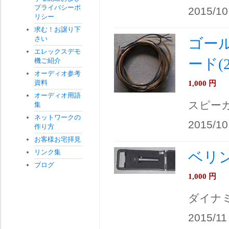
プライバシーポ
2015/10
リシー
求む！お譲り下
さい
ゴー
エレックスデモ
ード(2
機ご紹介
オーディオ参考
資料
1,000
円
オーディオ用語
スピー
集
ネットワークの
2015/10
作り方
お客様お宅拝見
リンク集
ベリンガ
ブログ
1,000
円
ダイナ
2015/11