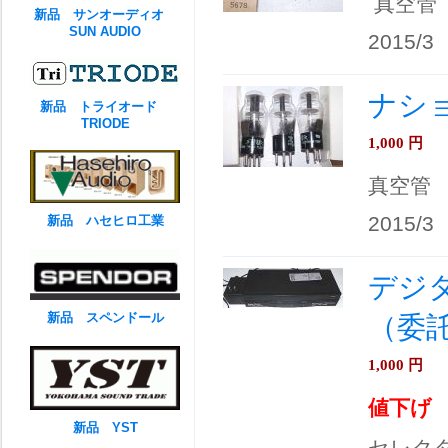
真空管
新品 サンオーディオ
SUN AUDIO
2015/3
ナショ
新品 トライオード
TRIODE
1,000
円
真空管
2015/3
新品 ハセヒロ工業
デジ
新品 スペンドール
（委
1,000
円
値下げ
新品 YST
セレク