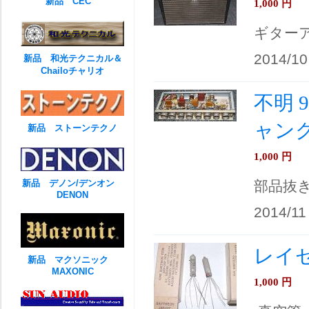
新品 CEC
1,000
円
ギター
2014/10
新品 和光テクニカル＆
Chailoチャリオ
不明 
ャン
新品 ストーンテクノ
1,000
円
新品 デノン/デンオン
部品抜
DENON
2014/11
レイセ
新品 マクソニック
MAXONIC
1,000
円