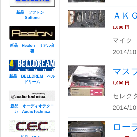
新品 ソフトン
ＡＫ
Softone
1,000
円
マイク
新品 Realon リアル音
2014/10
響
マスプ
新品 BELLDREM ベル
ドリーム
1,000
円
セレク
新品 オーディオテクニ
2014/10
カ AudioTechnica
ローラ