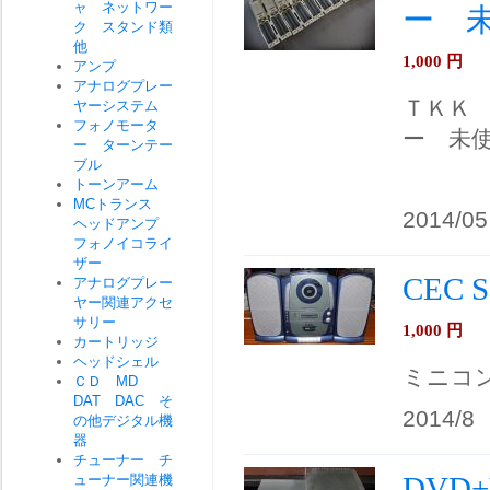
ャ ネットワー
ー 
ク スタンド類
他
1,000
円
アンプ
アナログプレー
ＴＫＫ
ヤーシステム
フォノモータ
ー 未
ー ターンテー
ブル
トーンアーム
MCトランス
2014/05
ヘッドアンプ
フォノイコライ
ザー
CEC
アナログプレー
ヤー関連アクセ
サリー
1,000
円
カートリッジ
ヘッドシェル
ミニコ
ＣＤ MD
DAT DAC そ
2014/8
の他デジタル機
器
チューナー チ
DVD
ューナー関連機