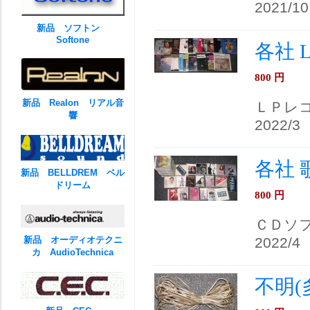
2021/10
新品 ソフトン
Softone
各社 
800
円
新品 Realon リアル音
ＬＰレ
響
2022/3
各社 
新品 BELLDREM ベル
ドリーム
800
円
ＣＤソ
新品 オーディオテクニ
2022/4
カ AudioTechnica
不明(