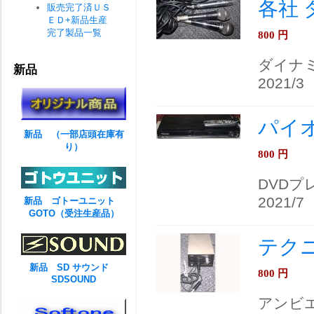
各社
販売完了済ＵＳ
ＥＤ+新品生産
完了製品一覧
800
円
ダイナ
新品
2021/3
パイオニ
新品 （一部店頭在庫有
り）
800
円
DVDプ
2021/7
新品 ゴトーユニット
GOTO（受注生産品）
テクニク
新品 SD サウンド
800
円
SDSOUND
アンビ