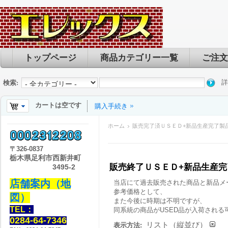
トップページ
商品カテゴリー一覧
ご注文
詳
検索:
カートは空です
購入手続き
ホーム
販売完了済ＵＳＥＤ+新品生産完了製
〒
326-0837
栃木県足利市西新井町
販売終了ＵＳＥＤ+新品生産
3495-2
店舗案内（地
当店にて過去販売された商品と新品メ
参考価格として、
図）
また今後に時期は不明ですが、
TEL：
同系統の商品がUSED品が入荷される
0284-64-7346
リスト（縦並び）
表示方法: