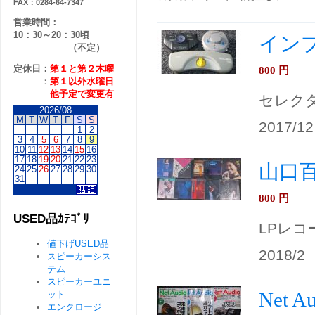
FAX：0284-64-7347
営業時間：
10：30～20：30頃
イン
（不定）
定休日：
第１と第２
木曜
800
円
：
第１以外水曜日
他予定で変更有
セレク
2026/08
M
T
W
T
F
S
S
2017/12
1
2
3
4
5
6
7
8
9
10
11
12
13
14
15
16
17
18
19
20
21
22
23
山口
24
25
26
27
28
29
30
31
800
円
USED品ｶﾃｺﾞﾘ
LPレコ
値下げUSED品
2018/2
スピーカーシス
テム
スピーカーユニ
Net 
ット
エンクロージ