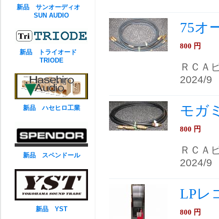
新品 サンオーディオ
SUN AUDIO
75オ
800
円
新品 トライオード
TRIODE
ＲＣＡ
2024/9
モガミ
新品 ハセヒロ工業
800
円
ＲＣＡ
新品 スペンドール
2024/9
LPレ
新品 YST
800
円