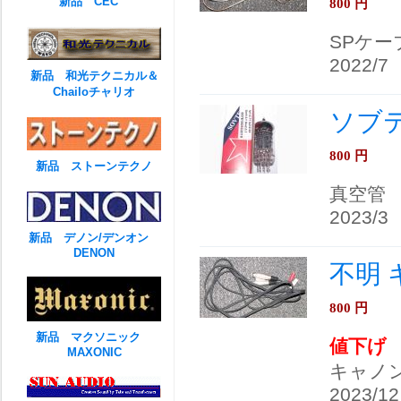
新品 CEC
800
円
SPケー
2022/7
新品 和光テクニカル＆
Chailoチャリオ
ソブテ
800
円
新品 ストーンテクノ
真空管
2023/3
新品 デノン/デンオン
DENON
不明 
800
円
新品 マクソニック
値下げ
MAXONIC
キャノン
2023/12