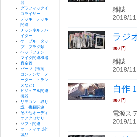
器
グラフィックイ
雑誌
コライザー
2018/11
デッキ デッキ
関連
チャンネルデバ
ラジ
イダー
ケーブル タッ
プ プラグ類
800
円
ヘッドフォン
マイク関連機器
雑誌
真空管
2018/11
パーツ（抵抗
コンデンサ メ
ーター トラン
スなど）
自作 
ビジュアル関連
機器
800
円
リモコン 取り
説 書籍関連
電源ス
その他オーディ
オアクセサリー
2019/11
ソフト関連
オーディオ以外
製品