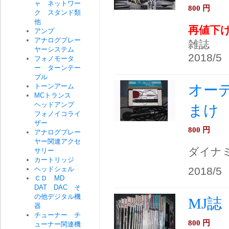
ャ ネットワー
800
円
ク スタンド類
他
再値下
アンプ
アナログプレー
雑誌
ヤーシステム
2018/5
フォノモータ
ー ターンテー
ブル
オーディ
トーンアーム
MCトランス
ヘッドアンプ
まけ
フォノイコライ
ザー
800
円
アナログプレー
ヤー関連アクセ
ダイナ
サリー
カートリッジ
ヘッドシェル
2018/5
ＣＤ MD
DAT DAC そ
の他デジタル機
MJ
器
チューナー チ
800
円
ューナー関連機