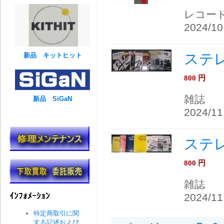
レコー
2024/10
ステ
新品 キットヒット
800
円
雑誌
新品 SiGaN
2024/11
ステ
800
円
雑誌
ｲﾝﾌｫﾒｰｼｮﾝ
2024/11
特定商取引に関
する記述および