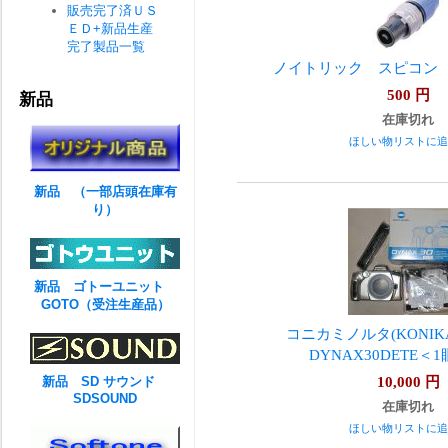
販売完了済ＵＳ
ＥＤ+新品生産
完了製品一覧
ノイトリック スピコン
500
円
新品
在庫切れ
ほしい物リストに追
新品 （一部店頭在庫有
り）
新品 ゴトーユニット
GOTO（受注生産品）
コニカミノルタ(KONIKA 
DYNAX30DETE＜1眼
10,000
円
新品 SD サウンド
SDSOUND
在庫切れ
ほしい物リストに追