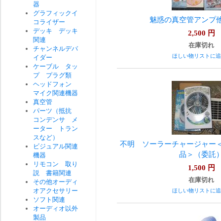
器
グラフィックイ
魅惑の真空管アンプ
コライザー
デッキ デッキ
2,500
円
関連
在庫切れ
チャンネルデバ
ほしい物リストに追
イダー
ケーブル タッ
プ プラグ類
ヘッドフォン
マイク関連機器
真空管
パーツ（抵抗
コンデンサ メ
ーター トラン
スなど）
不明 ソーラーチャージャー
ビジュアル関連
品＞（委託
機器
リモコン 取り
1,500
円
説 書籍関連
在庫切れ
その他オーディ
オアクセサリー
ほしい物リストに追
ソフト関連
オーディオ以外
製品