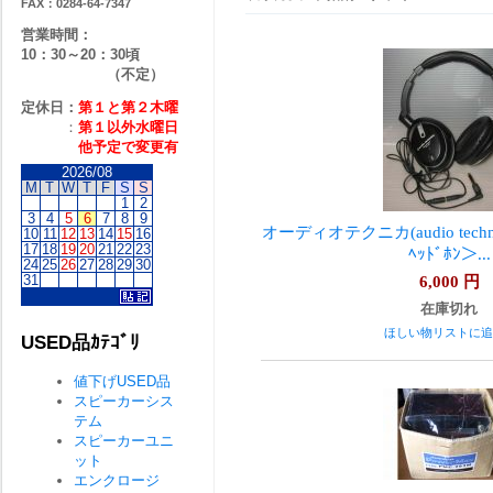
FAX：0284-64-7347
営業時間：
10：30～20：30頃
（不定）
定休日：
第１と第２
木曜
：
第１以外水曜日
他予定で変更有
2026/08
M
T
W
T
F
S
S
1
2
3
4
5
6
7
8
9
オーディオテクニカ(audio techn
10
11
12
13
14
15
16
17
18
19
20
21
22
23
ﾍｯﾄﾞﾎﾝ＞...
24
25
26
27
28
29
30
31
6,000
円
在庫切れ
ほしい物リストに追
USED品ｶﾃｺﾞﾘ
値下げUSED品
スピーカーシス
テム
スピーカーユニ
ット
エンクロージ