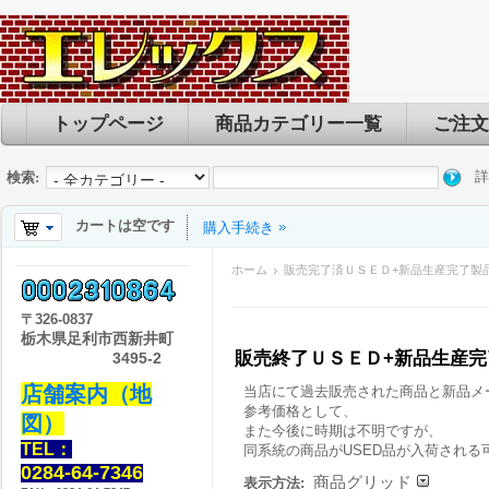
トップページ
商品カテゴリー一覧
ご注文
詳
検索:
カートは空です
購入手続き
ホーム
販売完了済ＵＳＥＤ+新品生産完了製
〒
326-0837
栃木県足利市西新井町
販売終了ＵＳＥＤ+新品生産
3495-2
店舗案内（地
当店にて過去販売された商品と新品メ
参考価格として、
図）
また今後に時期は不明ですが、
TEL：
同系統の商品がUSED品が入荷される
0284-64-7346
商品グリッド
表示方法: