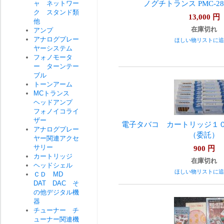
ノグチトランス PMC-2
ャ ネットワー
ク スタンド類
13,000
円
他
在庫切れ
アンプ
アナログプレー
ほしい物リストに追
ヤーシステム
フォノモータ
ー ターンテー
ブル
トーンアーム
MCトランス
ヘッドアンプ
フォノイコライ
ザー
電子タバコ カートリッジ１
アナログプレー
（委託）
ヤー関連アクセ
サリー
900
円
カートリッジ
在庫切れ
ヘッドシェル
ほしい物リストに追
ＣＤ MD
DAT DAC そ
の他デジタル機
器
チューナー チ
ューナー関連機