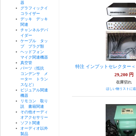
器
グラフィックイ
コライザー
デッキ デッキ
関連
チャンネルデバ
イダー
ケーブル タッ
プ プラグ類
ヘッドフォン
マイク関連機器
真空管
特注 インプットセレクター＜
パーツ（抵抗
コンデンサ メ
29,200
円
ーター トラン
在庫切れ
スなど）
ほしい物リストに追
ビジュアル関連
機器
リモコン 取り
説 書籍関連
その他オーディ
オアクセサリー
ソフト関連
オーディオ以外
製品