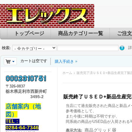
トップページ
商品カテゴリー一覧
ご注文
詳
検索:
カートは空です
購入手続き
ホーム
販売完了済ＵＳＥＤ+新品生産完了製
〒
326-0837
栃木県足利市西新井町
販売終了ＵＳＥＤ+新品生産
3495-2
店舗案内（地
当店にて過去販売された商品と新品メ
参考価格として、
図）
また今後に時期は不明ですが、
TEL：
同系統の商品がUSED品が入荷される
0284-64-7346
商品グリッド
表示方法: