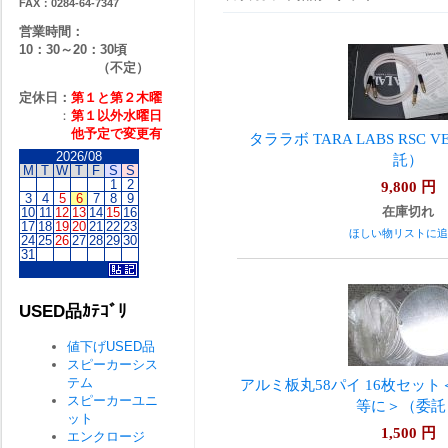
FAX：0284-64-7347
営業時間：
10：30～20：30頃
（不定）
定休日：
第１と第２
木曜
：
第１以外水曜日
他予定で変更有
タララボ TARA LABS RSC V
2026/08
託）
M
T
W
T
F
S
S
1
2
9,800
円
3
4
5
6
7
8
9
在庫切れ
10
11
12
13
14
15
16
17
18
19
20
21
22
23
ほしい物リストに追
24
25
26
27
28
29
30
31
USED品ｶﾃｺﾞﾘ
値下げUSED品
スピーカーシス
テム
アルミ板丸58パイ 16枚セッ
スピーカーユニ
等に＞（委託
ット
1,500
円
エンクロージ