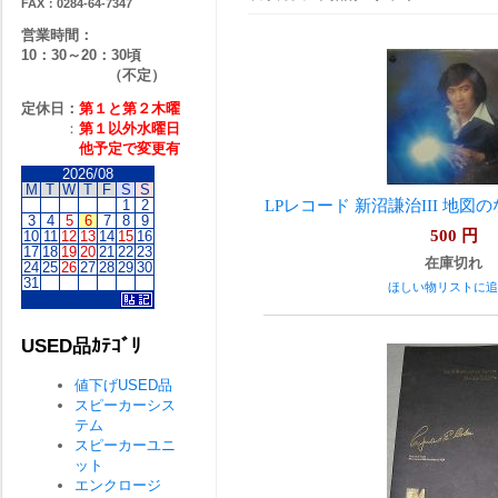
FAX：0284-64-7347
営業時間：
10：30～20：30頃
（不定）
定休日：
第１と第２
木曜
：
第１以外水曜日
他予定で変更有
2026/08
M
T
W
T
F
S
S
LPレコード 新沼謙治III 地図
1
2
3
4
5
6
7
8
9
500
円
10
11
12
13
14
15
16
17
18
19
20
21
22
23
在庫切れ
24
25
26
27
28
29
30
31
ほしい物リストに追
USED品ｶﾃｺﾞﾘ
値下げUSED品
スピーカーシス
テム
スピーカーユニ
ット
エンクロージ