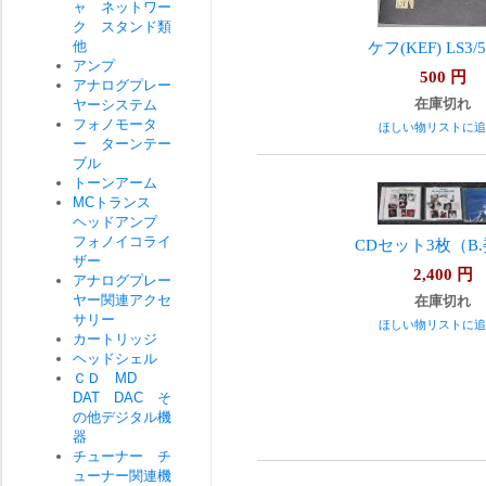
ャ ネットワー
ク スタンド類
他
ケフ(KEF) LS3
アンプ
500
円
アナログプレー
在庫切れ
ヤーシステム
フォノモータ
ほしい物リストに追
ー ターンテー
ブル
トーンアーム
MCトランス
ヘッドアンプ
フォノイコライ
CDセット3枚（B
ザー
2,400
円
アナログプレー
ヤー関連アクセ
在庫切れ
サリー
ほしい物リストに追
カートリッジ
ヘッドシェル
ＣＤ MD
DAT DAC そ
の他デジタル機
器
チューナー チ
ューナー関連機