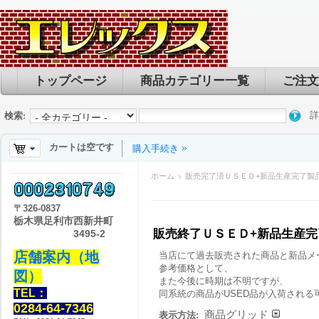
トップページ
商品カテゴリー一覧
ご注文
詳
検索:
カートは空です
購入手続き
ホーム
販売完了済ＵＳＥＤ+新品生産完了製
〒
326-0837
栃木県足利市西新井町
販売終了ＵＳＥＤ+新品生産
3495-2
店舗案内（地
当店にて過去販売された商品と新品メ
参考価格として、
図）
また今後に時期は不明ですが、
TEL：
同系統の商品がUSED品が入荷される
0284-64-7346
商品グリッド
表示方法: