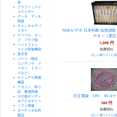
器
グラフィックイ
コライザー
デッキ デッキ
関連
チャンネルデバ
NHKビデオ 日本列島 自然讃歌
イダー
ケーブル タッ
デオ＞（委託
プ プラグ類
5,000
円
ヘッドフォン
マイク関連機器
在庫切れ
真空管
ほしい物リストに追
パーツ（抵抗
コンデンサ メ
ーター トラン
スなど）
ビジュアル関連
機器
リモコン 取り
説 書籍関連
日立電線 OFC RCAケ
その他オーディ
オアクセサリー
500
円
ソフト関連
在庫切れ
オーディオ以外
製品
ほしい物リストに追