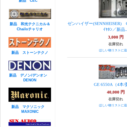
新品 CEC
ゼンハイザー(SENNHEISER) CX
新品 和光テクニカル＆
Chailoチャリオ
ｲﾔﾎﾝ／新品..
3,000
円
在庫切れ
ほしい物リストに追
新品 ストーンテクノ
新品 デノン/デンオン
DENON
GE 6550A（4本
40,000
円
在庫切れ
ほしい物リストに追
新品 マクソニック
MAXONIC