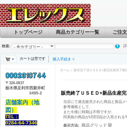
トップページ
商品カテゴリー一覧
ご注文
詳
検索:
カートは空です
購入手続き
ホーム
販売完了済ＵＳＥＤ+新品生産完了製
〒
326-0837
栃木県足利市西新井町
販売終了ＵＳＥＤ+新品生産
3495-2
店舗案内（地
当店にて過去販売された商品と新品メ
参考価格として、
図）
また今後に時期は不明ですが、
TEL：
同系統の商品がUSED品が入荷される
0284-64-7346
商品グリッド
表示方法: