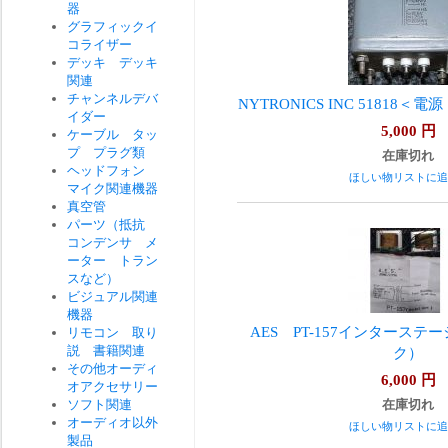
器
グラフィックイ
コライザー
デッキ デッキ
関連
チャンネルデバ
NYTRONICS INC 51818
イダー
5,000
円
ケーブル タッ
プ プラグ類
在庫切れ
ヘッドフォン
ほしい物リストに追
マイク関連機器
真空管
パーツ（抵抗
コンデンサ メ
ーター トラン
スなど）
ビジュアル関連
機器
AES PT-157インターステ
リモコン 取り
説 書籍関連
ク）
その他オーディ
6,000
円
オアクセサリー
ソフト関連
在庫切れ
オーディオ以外
ほしい物リストに追
製品