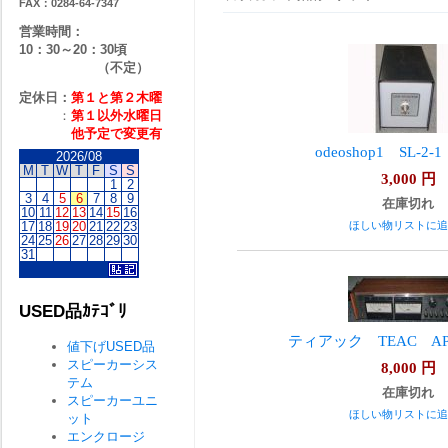
FAX：0284-64-7347
営業時間：
10：30～20：30頃
（不定）
定休日：
第１と第２
木曜
：
第１以外水曜日
他予定で変更有
odeoshop1 SL-2
2026/08
M
T
W
T
F
S
S
3,000
円
1
2
3
4
5
6
7
8
9
在庫切れ
10
11
12
13
14
15
16
17
18
19
20
21
22
23
ほしい物リストに追
24
25
26
27
28
29
30
31
USED品ｶﾃｺﾞﾘ
ティアック TEAC AP
値下げUSED品
スピーカーシス
8,000
円
テム
在庫切れ
スピーカーユニ
ほしい物リストに追
ット
エンクロージ