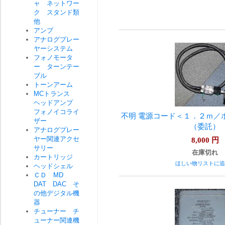
ャ ネットワー
ク スタンド類
他
アンプ
アナログプレー
ヤーシステム
フォノモータ
ー ターンテー
ブル
トーンアーム
MCトランス
ヘッドアンプ
フォノイコライ
不明 電源コード＜１．２ｍ／
ザー
（委託）
アナログプレー
ヤー関連アクセ
8,000
円
サリー
在庫切れ
カートリッジ
ほしい物リストに追
ヘッドシェル
ＣＤ MD
DAT DAC そ
の他デジタル機
器
チューナー チ
ューナー関連機