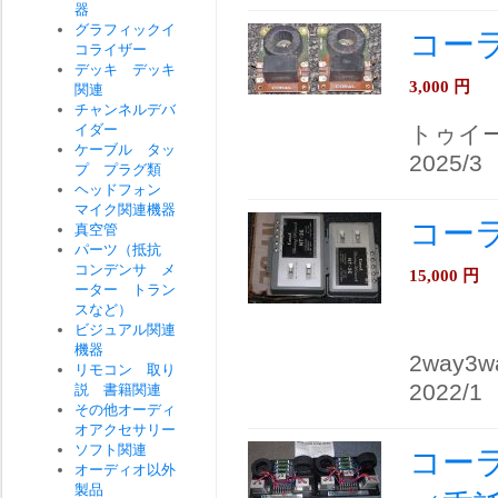
器
グラフィックイ
コーラ
コライザー
デッキ デッキ
3,000
円
関連
チャンネルデバ
イダー
トゥイ
ケーブル タッ
2025/3
プ プラグ類
ヘッドフォン
マイク関連機器
コーラ
真空管
パーツ（抵抗
コンデンサ メ
15,000
円
ーター トラン
スなど）
ビジュアル関連
機器
2way
リモコン 取り
2022/1
説 書籍関連
その他オーディ
オアクセサリー
ソフト関連
コーラ
オーディオ以外
製品