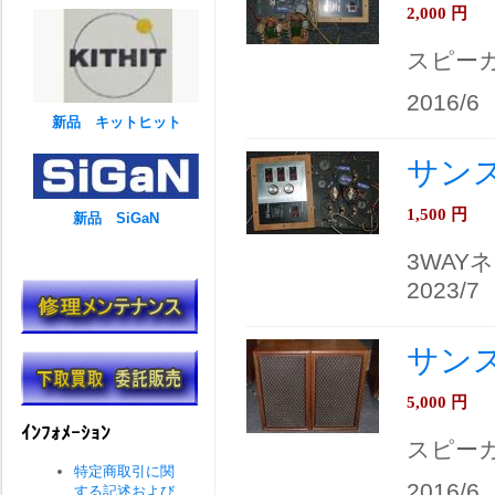
2,000
円
スピー
2016/6
新品 キットヒット
サンスイ
1,500
円
新品 SiGaN
3WAY
2023/7
サンス
5,000
円
ｲﾝﾌｫﾒｰｼｮﾝ
スピー
特定商取引に関
2016/6
する記述および