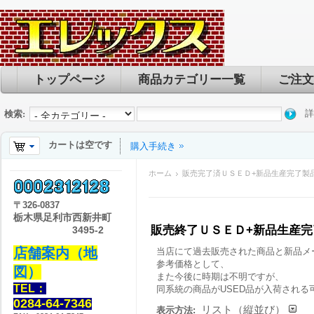
トップページ
商品カテゴリー一覧
ご注文
詳
検索:
カートは空です
購入手続き
ホーム
販売完了済ＵＳＥＤ+新品生産完了製
〒
326-0837
栃木県足利市西新井町
販売終了ＵＳＥＤ+新品生産
3495-2
店舗案内（地
当店にて過去販売された商品と新品メ
参考価格として、
図）
また今後に時期は不明ですが、
TEL：
同系統の商品がUSED品が入荷される
0284-64-7346
リスト（縦並び）
表示方法: