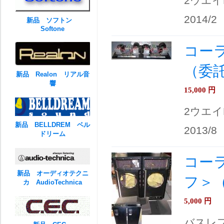
2ウエイ
2014/2
新品 ソフトン
Softone
コーラ
（委
新品 Realon リアル音
響
15,000
円
2ウエイ
新品 BELLDREM ベル
2013/8
ドリーム
コーラ
新品 オーディオテクニ
フ＞
カ AudioTechnica
5,000
円
バスレフ