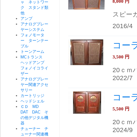
8,000
円
ャ ネットワー
ク スタンド類
他
スピー
アンプ
アナログプレー
2016/4
ヤーシステム
フォノモータ
ー ターンテー
コーラ
ブル
トーンアーム
3,500
円
MCトランス
ヘッドアンプ
フォノイコライ
20ｃ
ザー
2022/7
アナログプレー
ヤー関連アクセ
サリー
コーラ
カートリッジ
ヘッドシェル
ＣＤ MD
5,500
円
DAT DAC そ
の他デジタル機
20ｃ
器
チューナー チ
2024/9
ューナー関連機