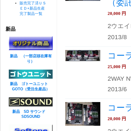
（委
販売完了済ＵＳ
ＥＤ+新品生産
20,000
円
完了製品一覧
2ウエイ
新品
2013/8
コーラル
新品 （一部店頭在庫有
り）
25,000
円
2WAY 
新品 ゴトーユニット
2013/6
GOTO（受注生産品）
コーラ
新品 SD サウンド
SDSOUND
20,000
円