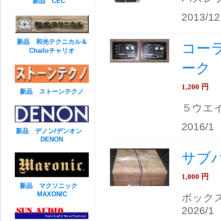
新品 CEC
2013/12
新品 和光テクニカル＆
コーラ
Chailoチャリオ
ーク
1,200
円
新品 ストーンテクノ
５ウエ
2016/1
新品 デノン/デンオン
DENON
サブバ
1,000
円
新品 マクソニック
MAXONIC
ボック
2026/1