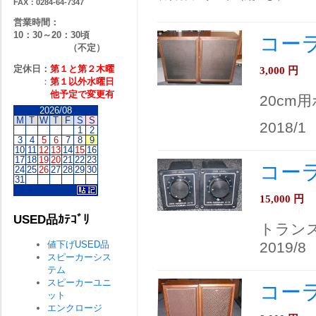
FAX：0284-64-7347
営業時間：
10：30～20：30頃
コーラ
（不定）
定休日：
第１と第２
木曜
3,000
円
：
第１以外水曜日
他予定で変更有
20cm
2026/08
M
T
W
T
F
S
S
2018/1
1
2
3
4
5
6
7
8
9
10
11
12
13
14
15
16
17
18
19
20
21
22
23
コーラ
24
25
26
27
28
29
30
31
15,000
円
USED品ｶﾃｺﾞﾘ
トラン
値下げUSED品
2019/8
スピーカーシス
テム
スピーカーユニ
コーラ
ット
エンクロージ