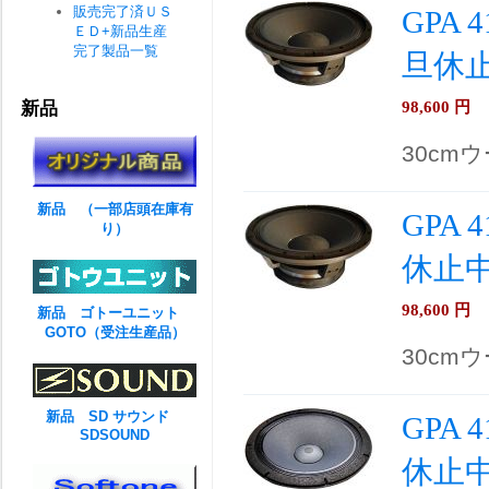
販売完了済ＵＳ
GPA 
ＥＤ+新品生産
完了製品一覧
旦休
98,600
円
新品
30cm
新品 （一部店頭在庫有
GPA
り）
休止
98,600
円
新品 ゴトーユニット
GOTO（受注生産品）
30cm
新品 SD サウンド
GPA
SDSOUND
休止