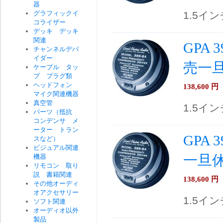
器
グラフィックイ
1.5イ
コライザー
デッキ デッキ
関連
GPA
チャンネルデバ
イダー
売一
ケーブル タッ
プ プラグ類
ヘッドフォン
138,600
円
マイク関連機器
真空管
1.5イ
パーツ（抵抗
コンデンサ メ
ーター トラン
GPA
スなど）
ビジュアル関連
一旦
機器
リモコン 取り
説 書籍関連
138,600
円
その他オーディ
オアクセサリー
1.5イ
ソフト関連
オーディオ以外
製品