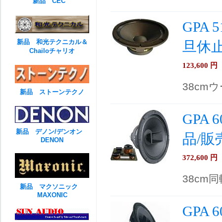
新品 CEC
GPA 
新品 和光テクニカル＆
旦休
Chailoチャリオ
123,600
円
38cmウ
新品 ストーンテクノ
GPA 
新品 デノン/デンオン
品/販
DENON
372,600
円
38cm同
新品 マクソニック
MAXONIC
GPA 