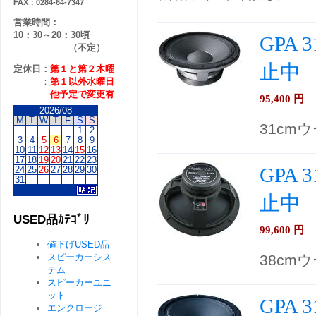
FAX：0284-64-7347
営業時間：
10：30～20：30頃
GPA
（不定）
止中
定休日：
第１と第２
木曜
：
第１以外水曜日
他予定で変更有
95,400
円
2026/08
M
T
W
T
F
S
S
31cm
1
2
3
4
5
6
7
8
9
10
11
12
13
14
15
16
17
18
19
20
21
22
23
GPA
24
25
26
27
28
29
30
31
止中
USED品ｶﾃｺﾞﾘ
99,600
円
値下げUSED品
スピーカーシス
38cmウ
テム
スピーカーユニ
ット
GPA
エンクロージ