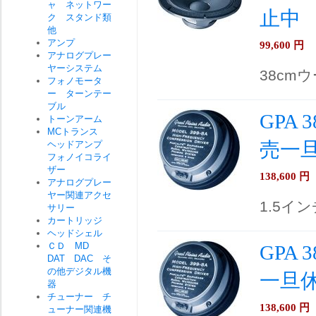
ャ ネットワー
止中
ク スタンド類
他
アンプ
99,600
円
アナログプレー
ヤーシステム
38cmウ
フォノモータ
ー ターンテー
ブル
GPA
トーンアーム
MCトランス
売一
ヘッドアンプ
フォノイコライ
ザー
138,600
円
アナログプレー
ヤー関連アクセ
1.5イ
サリー
カートリッジ
ヘッドシェル
ＣＤ MD
GPA
DAT DAC そ
の他デジタル機
一旦
器
チューナー チ
138,600
円
ューナー関連機