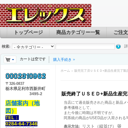
トップページ
商品カテゴリー一覧
ご注文
詳
検索:
カートは空です
購入手続き
ホーム
販売完了済ＵＳＥＤ+新品生産完了製
〒
326-0837
栃木県足利市西新井町
販売終了ＵＳＥＤ+新品生産
3495-2
店舗案内（地
当店にて過去販売された商品と新品メ
参考価格として、
図）
また今後に時期は不明ですが、
TEL：
同系統の商品がUSED品が入荷される
0284-64-7346
リスト（縦並び）
表示方法: