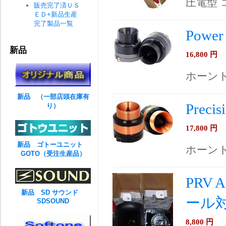
圧電型
販売完了済ＵＳ
ＥＤ+新品生産
完了製品一覧
Power
新品
16,800
円
ホーン
新品 （一部店頭在庫有
Preci
り）
17,800
円
新品 ゴトーユニット
ホーン
GOTO（受注生産品）
PRV 
新品 SD サウンド
ール
SDSOUND
8,800
円