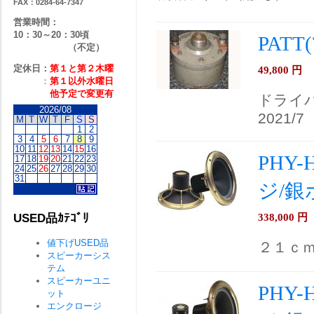
FAX：0284-64-7347
営業時間：
10：30～20：30頃
PATT
（不定）
定休日：
第１と第２
木曜
49,800
円
：
第１以外水曜日
他予定で変更有
ドライ
2026/08
2021/7
M
T
W
T
F
S
S
1
2
3
4
5
6
7
8
9
10
11
12
13
14
15
16
PHY-
17
18
19
20
21
22
23
24
25
26
27
28
29
30
31
ジ/銀
338,000
円
USED品ｶﾃｺﾞﾘ
値下げUSED品
２１ｃ
スピーカーシス
テム
スピーカーユニ
PHY-
ット
エンクロージ