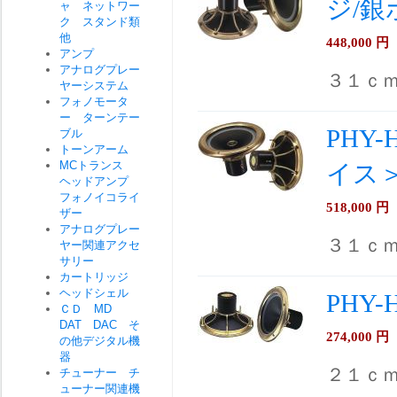
ジ/銀
ャ ネットワー
ク スタンド類
他
448,000
円
アンプ
アナログプレー
３１ｃ
ヤーシステム
フォノモータ
ー ターンテー
PHY-
ブル
トーンアーム
MCトランス
イス
ヘッドアンプ
フォノイコライ
518,000
円
ザー
アナログプレー
３１ｃｍ
ヤー関連アクセ
サリー
カートリッジ
ヘッドシェル
PHY
ＣＤ MD
DAT DAC そ
274,000
円
の他デジタル機
器
２１ｃ
チューナー チ
ューナー関連機