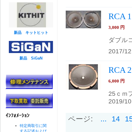
RCA
3,000
円
新品 キットヒット
ダブル
2017/12
新品 SiGaN
RCA
6,000
円
25ｃ
2019/10
ｲﾝﾌｫﾒｰｼｮﾝ
ページ:
...
14
1
特定商取引に関
する記述および