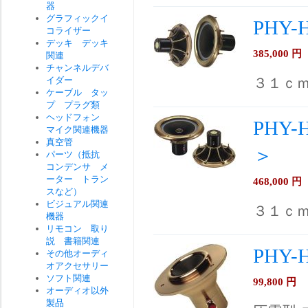
器
グラフィックイ
PHY
コライザー
デッキ デッキ
385,000
円
関連
チャンネルデバ
イダー
３１ｃ
ケーブル タッ
プ プラグ類
ヘッドフォン
PHY-
マイク関連機器
真空管
＞
パーツ（抵抗
コンデンサ メ
ーター トラン
468,000
円
スなど）
ビジュアル関連
３１ｃ
機器
リモコン 取り
説 書籍関連
PHY
その他オーディ
オアクセサリー
ソフト関連
99,800
円
オーディオ以外
製品