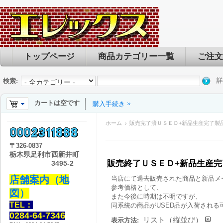
トップページ
商品カテゴリー一覧
ご注文
詳
検索:
カートは空です
購入手続き
ホーム
販売完了済ＵＳＥＤ+新品生産完了製
〒
326-0837
栃木県足利市西新井町
販売終了ＵＳＥＤ+新品生産
3495-2
店舗案内（地
当店にて過去販売された商品と新品メ
参考価格として、
図）
また今後に時期は不明ですが、
TEL：
同系統の商品がUSED品が入荷される
0284-64-7346
リスト（縦並び）
表示方法: