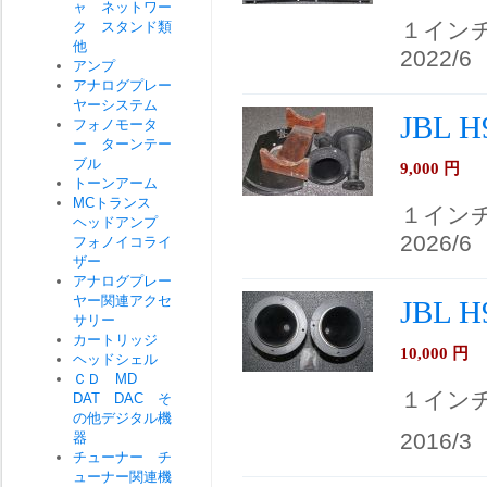
ャ ネットワー
１イン
ク スタンド類
他
2022/6
アンプ
アナログプレー
ヤーシステム
JBL
フォノモータ
ー ターンテー
ブル
9,000
円
トーンアーム
MCトランス
１イン
ヘッドアンプ
2026/6
フォノイコライ
ザー
アナログプレー
ヤー関連アクセ
JBL
サリー
カートリッジ
10,000
円
ヘッドシェル
ＣＤ MD
１イン
DAT DAC そ
の他デジタル機
2016/3
器
チューナー チ
ューナー関連機