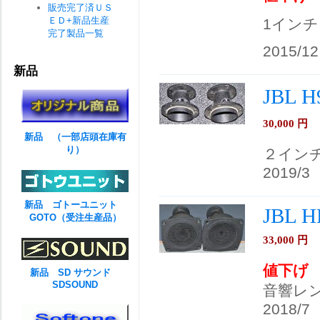
販売完了済ＵＳ
ＥＤ+新品生産
1イン
完了製品一覧
2015/12
新品
JBL
30,000
円
新品 （一部店頭在庫有
り）
２イン
2019/3
新品 ゴトーユニット
JBL H
GOTO（受注生産品）
33,000
円
値下げ
新品 SD サウンド
SDSOUND
音響レ
2018/7