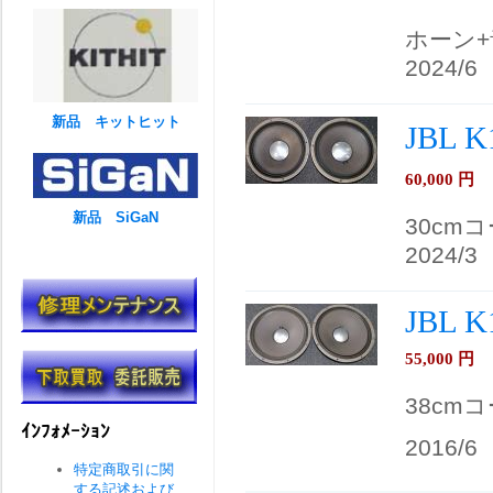
ホーン
2024/6
新品 キットヒット
JBL 
60,000
円
新品 SiGaN
30cm
2024/3
JBL K
55,000
円
38cm
ｲﾝﾌｫﾒｰｼｮﾝ
2016/6
特定商取引に関
する記述および