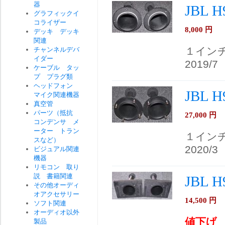
器
JBL
グラフィックイ
コライザー
8,000
円
デッキ デッキ
関連
１イン
チャンネルデバ
イダー
2019/7
ケーブル タッ
プ プラグ類
ヘッドフォン
JBL
マイク関連機器
真空管
パーツ（抵抗
27,000
円
コンデンサ メ
ーター トラン
１イン
スなど）
2020/3
ビジュアル関連
機器
リモコン 取り
説 書籍関連
JBL
その他オーディ
オアクセサリー
14,500
円
ソフト関連
オーディオ以外
値下げ
製品