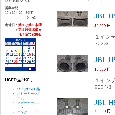
FAX：0284-64-7347
営業時間：
10：30～20：30頃
JBL 
（不定）
定休日：
第１と第２
木曜
50,000
円
：
第１以外水曜日
他予定で変更有
１イン
2026/08
2023/1
M
T
W
T
F
S
S
1
2
3
4
5
6
7
8
9
10
11
12
13
14
15
16
JBL 
17
18
19
20
21
22
23
24
25
26
27
28
29
30
31
10,000
円
１イン
USED品ｶﾃｺﾞﾘ
2024/8
値下げUSED品
スピーカーシス
テム
JBL H
スピーカーユニ
ット
25,000
円
エンクロージ