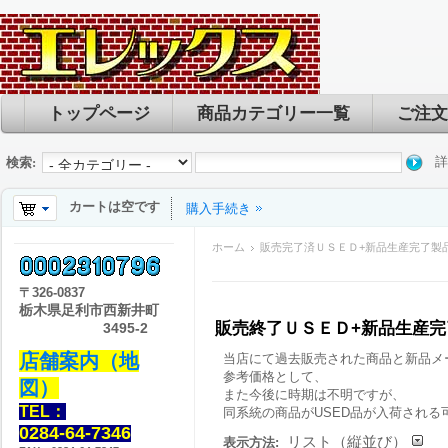
トップページ
商品カテゴリー一覧
ご注文
詳
検索:
カートは空です
購入手続き
ホーム
販売完了済ＵＳＥＤ+新品生産完了製
〒
326-0837
栃木県足利市西新井町
販売終了ＵＳＥＤ+新品生産
3495-2
店舗案内（地
当店にて過去販売された商品と新品メ
参考価格として、
図）
また今後に時期は不明ですが、
TEL：
同系統の商品がUSED品が入荷される
0284-64-7346
リスト（縦並び）
表示方法: