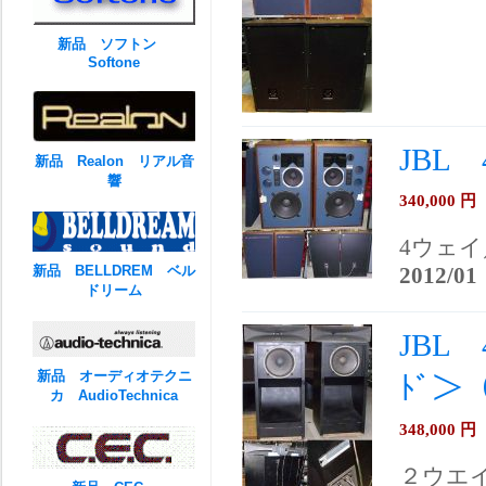
新品 ソフトン
Softone
JBL 
新品 Realon リアル音
響
340,000
円
4ウェ
新品 BELLDREM ベル
2012/01
ドリーム
JBL 
新品 オーディオテクニ
ﾄﾞ＞
カ AudioTechnica
348,000
円
２ウエ