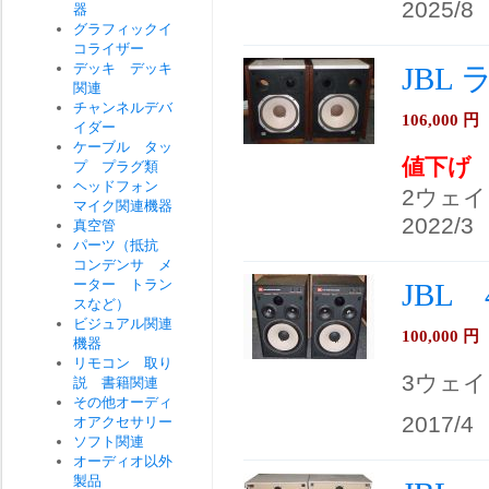
2025/8
器
グラフィックイ
コライザー
デッキ デッキ
JBL
関連
チャンネルデバ
106,000
円
イダー
ケーブル タッ
値下げ
プ プラグ類
ヘッドフォン
2ウェ
マイク関連機器
2022/3
真空管
パーツ（抵抗
コンデンサ メ
ーター トラン
JBL
スなど）
ビジュアル関連
100,000
円
機器
リモコン 取り
3ウェ
説 書籍関連
その他オーディ
2017/4
オアクセサリー
ソフト関連
オーディオ以外
製品