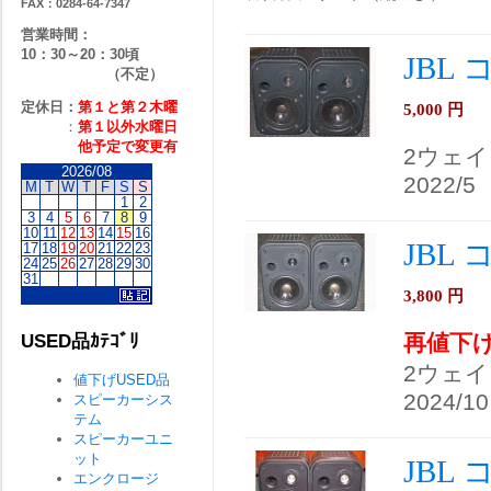
FAX：0284-64-7347
営業時間：
10：30～20：30頃
JBL
（不定）
定休日：
第１と第２
木曜
5,000
円
：
第１以外水曜日
他予定で変更有
2ウェ
2026/08
2022/5
M
T
W
T
F
S
S
1
2
3
4
5
6
7
8
9
10
11
12
13
14
15
16
JBL
17
18
19
20
21
22
23
24
25
26
27
28
29
30
31
3,800
円
再値下
USED品ｶﾃｺﾞﾘ
2ウェ
値下げUSED品
2024/10
スピーカーシス
テム
スピーカーユニ
ット
JBL
エンクロージ