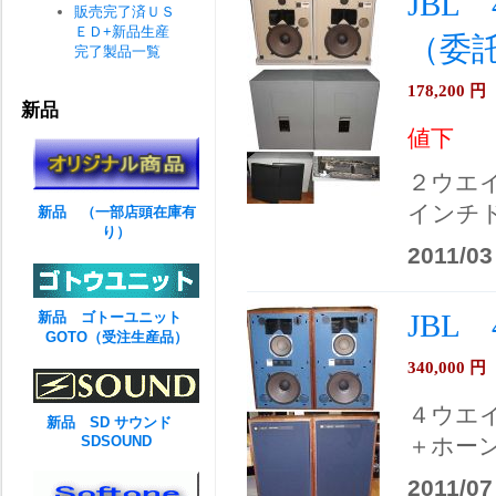
JBL 
販売完了済ＵＳ
ＥＤ+新品生産
（委
完了製品一覧
178,200
円
新品
値下
２ウエ
インチ
新品 （一部店頭在庫有
り）
2011/03
JBL
新品 ゴトーユニット
GOTO（受注生産品）
340,000
円
４ウエ
新品 SD サウンド
SDSOUND
＋ホー
2011/07