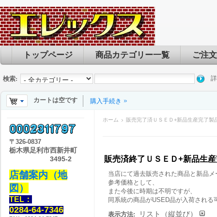
トップページ
商品カテゴリー一覧
ご注文
詳
検索:
カートは空です
購入手続き
ホーム
販売完了済ＵＳＥＤ+新品生産完了製
〒
326-0837
栃木県足利市西新井町
販売済終了ＵＳＥＤ+新品生
3495-2
店舗案内（地
当店にて過去販売された商品と新品メ
参考価格として、
図）
また今後に時期は不明ですが、
TEL：
同系統の商品がUSED品が入荷される
0284-64-7346
リスト（縦並び）
表示方法: