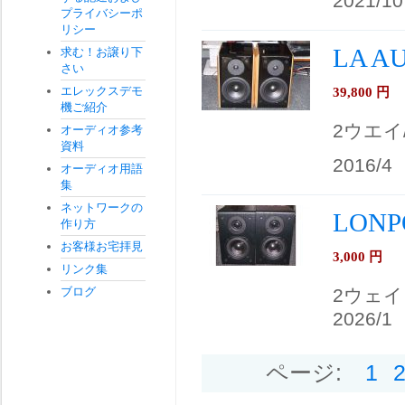
2021/10
プライバシーポ
リシー
LA A
求む！お譲り下
さい
エレックスデモ
39,800
円
機ご紹介
2ウエイ
オーディオ参考
資料
2016/4
オーディオ用語
集
ネットワークの
LONP
作り方
お客様お宅拝見
3,000
円
リンク集
ブログ
2ウェイ
2026/1
ページ:
1