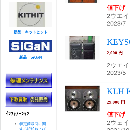
値下げ
2ウエ
2023/7
新品 キットヒット
KEYS
2,000
円
新品 SiGaN
2ウエ
2023/5
KLH
29,000
円
ｲﾝﾌｫﾒｰｼｮﾝ
値下げ
2ウェイ
特定商取引に関
する記述および