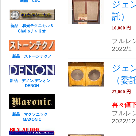
新品 CEC
ジェン
託）
新品 和光テクニカル＆
10,000
円
Chailoチャリオ
フルレ
2022/1
新品 ストーンテクノ
ジェン
（委
新品 デノン/デンオン
DENON
27,000
円
再々値
フルレ
新品 マクソニック
MAXONIC
2022/12