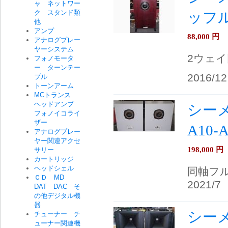
ャ ネットワー
ク スタンド類
ッフ
他
アンプ
88,000
円
アナログプレー
ヤーシステム
2ウェイ
フォノモータ
ー ターンテー
2016/12
ブル
トーンアーム
MCトランス
ヘッドアンプ
シーメ
フォノイコライ
ザー
A10
アナログプレー
ヤー関連アクセ
198,000
円
サリー
カートリッジ
ヘッドシェル
同軸フ
ＣＤ MD
2021/7
DAT DAC そ
の他デジタル機
器
シーメ
チューナー チ
ューナー関連機