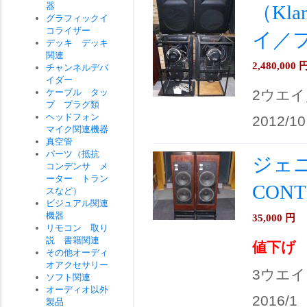
器
（Kla
グラフィックイ
コライザー
イ／
デッキ デッキ
関連
2,480,000
チャンネルデバ
イダー
ケーブル タッ
2ウエ
プ プラグ類
ヘッドフォン
2012/10
マイク関連機器
真空管
パーツ（抵抗
ジェニ
コンデンサ メ
ーター トラン
CON
スなど）
ビジュアル関連
機器
35,000
円
リモコン 取り
説 書籍関連
値下げ
その他オーディ
オアクセサリー
3ウエイ
ソフト関連
オーディオ以外
2016/1
製品