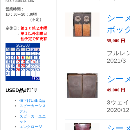
FAX：0284-64-7347
営業時間：
10：30～20：30頃
シーメン
（不定）
ボッ
定休日：
第１と第２
木曜
：
第１以外水曜日
他予定で変更有
55,000
円
2026/08
M
T
W
T
F
S
S
フルレ
1
2
3
4
5
6
7
8
9
2021/3
10
11
12
13
14
15
16
17
18
19
20
21
22
23
24
25
26
27
28
29
30
31
シーメ
49,000
円
USED品ｶﾃｺﾞﾘ
値下げUSED品
3ウェイ
スピーカーシス
2020/12
テム
スピーカーユニ
ット
シーメ
エンクロージ