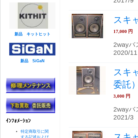
2017/9
スキャ
17,000
円
新品 キットヒット
2way
2020/11
新品 SiGaN
スキャ
委託
3,000
円
2way
2021/3
ｲﾝﾌｫﾒｰｼｮﾝ
特定商取引に関
スキャ
する記述および