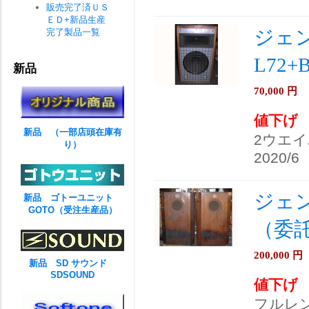
販売完了済ＵＳ
ＥＤ+新品生産
ジェン
完了製品一覧
L72
新品
70,000
円
値下げ
新品 （一部店頭在庫有
2ウエ
り）
2020/6
ジェン
新品 ゴトーユニット
GOTO（受注生産品）
（委
200,000
円
新品 SD サウンド
SDSOUND
値下げ
フルレ