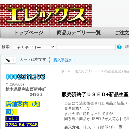
トップページ
商品カテゴリー一覧
ご注文
詳
検索:
カートは空です
購入手続き
ホーム
販売完了済ＵＳＥＤ+新品生産完了製
〒
326-0837
栃木県足利市西新井町
販売済終了ＵＳＥＤ+新品生
3495-2
店舗案内（地
当店にて過去販売された商品と新品メ
参考価格として、
図）
また今後に時期は不明ですが、
TEL：
同系統の商品がUSED品が入荷される
0284-64-7346
リスト（縦並び）
表示方法: