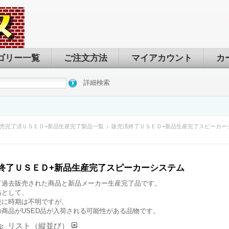
ゴリー一覧
ご注文方法
マイアカウント
カ
詳細検索
売完了済ＵＳＥＤ+新品生産完了製品一覧
販売済終了ＵＳＥＤ+新品生産完了スピーカー
終了ＵＳＥＤ+新品生産完了スピーカーシステム
て過去販売された商品と新品メーカー生産完了品です。
格として、
後に時期は不明ですが、
の商品がUSED品が入荷される可能性がある品物です。
リスト（縦並び）
: