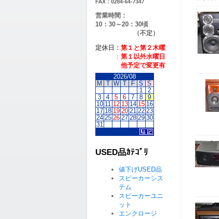
FAX：0284-64-7347
営業時間：
10：30～20：30頃
（不定）
定休日：
第１と第２
木曜
：
第１以外水曜日
他予定で変更有
2026/08
M
T
W
T
F
S
S
1
2
3
4
5
6
7
8
9
10
11
12
13
14
15
16
17
18
19
20
21
22
23
24
25
26
27
28
29
30
31
USED品ｶﾃｺﾞﾘ
値下げUSED品
スピーカーシス
テム
スピーカーユニ
ット
エンクロージ