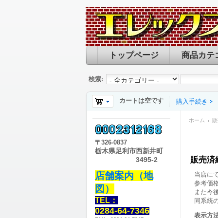
トップページ
商品カテ
検索:
カートは空です
購入手続き
ホーム
販
〒
326-0837
栃木県足利市西新井町
販売済
3495-2
店舗案内（地
当店に
参考価
図）
また今
TEL：
同系統
0284-64-7346
表示方法