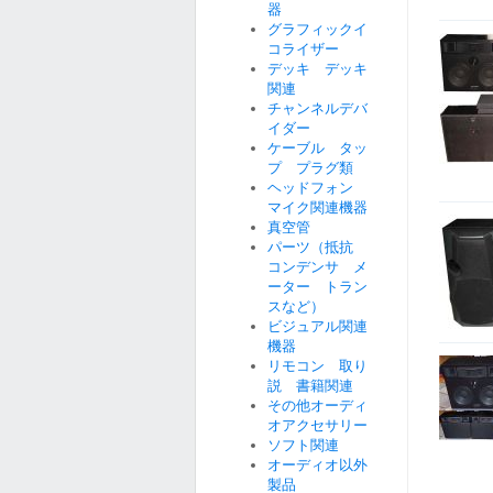
器
グラフィックイ
コライザー
デッキ デッキ
関連
チャンネルデバ
イダー
ケーブル タッ
プ プラグ類
ヘッドフォン
マイク関連機器
真空管
パーツ（抵抗
コンデンサ メ
ーター トラン
スなど）
ビジュアル関連
機器
リモコン 取り
説 書籍関連
その他オーディ
オアクセサリー
ソフト関連
オーディオ以外
製品