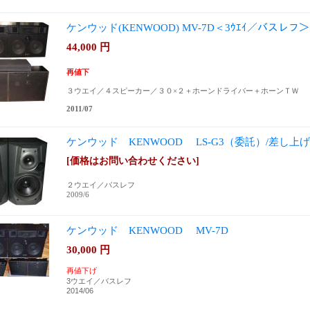
ケンウッド(KENWOOD) MV-7D＜3ｳｴｲ／バスレフ
44,000
円
再値下
３ウエイ／４スピーカー／３０×２＋ホーンドライバー＋ホーンＴＷ
2011/07
ケンウッド KENWOOD LS-G3（委託）/差し上
[価格はお問い合わせください]
２ウエイ／バスレフ
2009/6
ケンウッド KENWOOD MV-7D
30,000
円
再値下げ
3ウエイ／バスレフ
2014/06