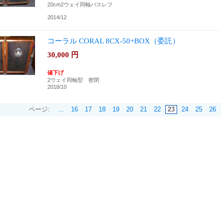
20cm2ウェイ同軸バスレフ
2014/12
コーラル CORAL 8CX-50+BOX（委託）
30,000
円
値下げ
2ウェイ同軸型 密閉
2018/10
ページ:
...
16
17
18
19
20
21
22
23
24
25
26