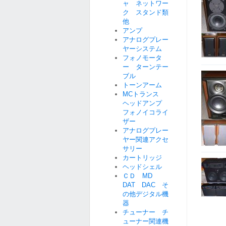
ャ ネットワー
ク スタンド類
他
アンプ
アナログプレー
ヤーシステム
フォノモータ
ー ターンテー
ブル
トーンアーム
MCトランス
ヘッドアンプ
フォノイコライ
ザー
アナログプレー
ヤー関連アクセ
サリー
カートリッジ
ヘッドシェル
ＣＤ MD
DAT DAC そ
の他デジタル機
器
チューナー チ
ューナー関連機