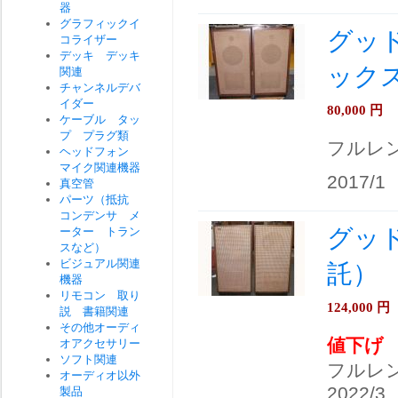
器
グラフィックイ
グッド
コライザー
デッキ デッキ
ック
関連
チャンネルデバ
イダー
80,000
円
ケーブル タッ
プ プラグ類
フルレ
ヘッドフォン
マイク関連機器
2017/1
真空管
パーツ（抵抗
コンデンサ メ
グッド
ーター トラン
スなど）
ビジュアル関連
託）
機器
リモコン 取り
124,000
円
説 書籍関連
その他オーディ
値下げ
オアクセサリー
ソフト関連
フルレ
オーディオ以外
2022/3
製品