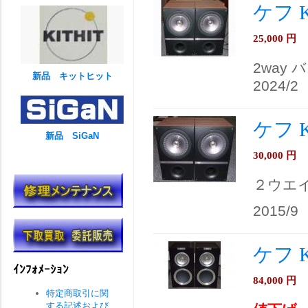
ケフ K
25,000
円
2way 
新品 キットヒット
2024/2
ケフ 
新品 SiGaN
30,000
円
２ウエ
2015/9
ケフ 
ｲﾝﾌｫﾒｰｼｮﾝ
84,000
円
特定商取引に関
する記述および