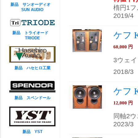
新品 サンオーディオ
楕円1
SUN AUDIO
2019/4
ケフ K
新品 トライオード
TRIODE
60,000
円
3ウェイ
新品 ハセヒロ工業
2018/3
ケフ K
新品 スペンドール
12,000
円
同軸2
2023/3
新品 YST