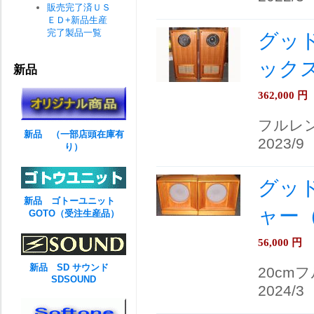
販売完了済ＵＳ
ＥＤ+新品生産
完了製品一覧
グッド
ック
新品
362,000
円
フルレ
新品 （一部店頭在庫有
2023/9
り）
グッド
新品 ゴトーユニット
ャー
GOTO（受注生産品）
56,000
円
新品 SD サウンド
20cm
SDSOUND
2024/3