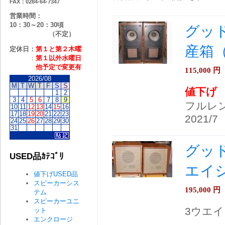
FAX：0284-64-7347
営業時間：
10：30～20：30頃
グッド
（不定）
産箱
定休日：
第１と第２
木曜
：
第１以外水曜日
他予定で変更有
115,000
円
2026/08
M
T
W
T
F
S
S
値下げ
1
2
3
4
5
6
7
8
9
フルレ
10
11
12
13
14
15
16
17
18
19
20
21
22
23
2021/7
24
25
26
27
28
29
30
31
グッド
USED品ｶﾃｺﾞﾘ
エイ
値下げUSED品
スピーカーシス
195,000
円
テム
スピーカーユニ
3ウエイ
ット
エンクロージ