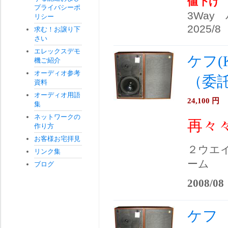
値下げ
プライバシーポ
3Way
リシー
2025/8
求む！お譲り下
さい
エレックスデモ
ケフ(
機ご紹介
オーディオ参考
（委
資料
オーディオ用語
24,100
円
集
ネットワークの
再々
作り方
お客様お宅拝見
２ウエ
リンク集
ーム
ブログ
2008/08
ケフ 