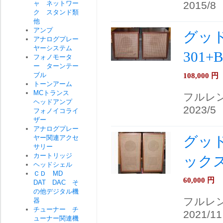
ャ ネットワー
2015/8
ク スタンド類
他
アンプ
グッド
アナログプレー
ヤーシステム
301
フォノモータ
ー ターンテー
ブル
108,000
円
トーンアーム
MCトランス
フルレ
ヘッドアンプ
2023/5
フォノイコライ
ザー
アナログプレー
グッド
ヤー関連アクセ
サリー
カートリッジ
ック
ヘッドシェル
ＣＤ MD
60,000
円
DAT DAC そ
の他デジタル機
フルレ
器
チューナー チ
2021/11
ューナー関連機