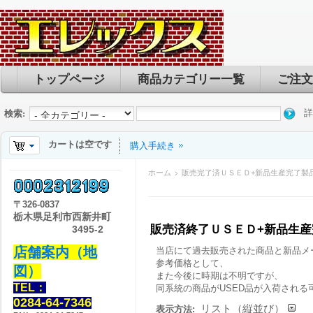
トップページ
商品カテゴリー一覧
ご注文
詳
検索:
カートは空です
購入手続き
ホーム
販売完了済ＵＳＥＤ+新品生産完了製
〒
326-0837
栃木県足利市西新井町
販売済終了ＵＳＥＤ+新品生
3495-2
店舗案内（地
当店にて過去販売された商品と新品メ
参考価格として、
図）
また今後に時期は不明ですが、
TEL：
同系統の商品がUSED品が入荷される
0284-64-7346
リスト（縦並び）
表示方法: