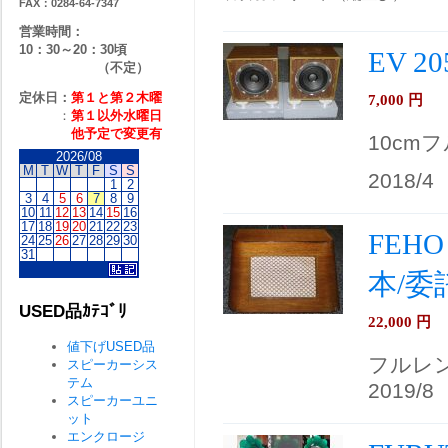
FAX：0284-64-7347
営業時間：
10：30～20：30頃
EV 
（不定）
定休日：
第１と第２
木曜
7,000
円
：
第１以外水曜日
他予定で変更有
10cm
2026/08
M
T
W
T
F
S
S
2018/4
1
2
3
4
5
6
7
8
9
10
11
12
13
14
15
16
17
18
19
20
21
22
23
FEH
24
25
26
27
28
29
30
31
本/委
USED品ｶﾃｺﾞﾘ
22,000
円
値下げUSED品
フルレ
スピーカーシス
テム
2019/8
スピーカーユニ
ット
エンクロージ