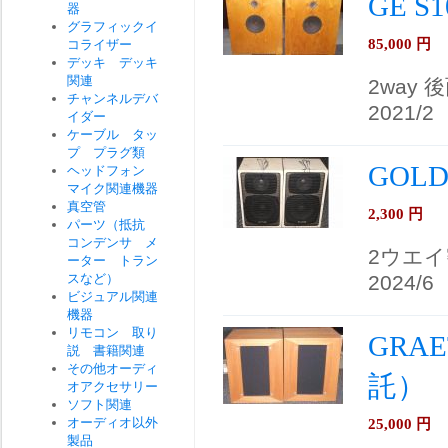
GE S
器
グラフィックイ
85,000
円
コライザー
デッキ デッキ
関連
2way
チャンネルデバ
2021/2
イダー
ケーブル タッ
プ プラグ類
GOL
ヘッドフォン
マイク関連機器
真空管
2,300
円
パーツ（抵抗
コンデンサ メ
2ウエイ
ーター トラン
スなど）
2024/6
ビジュアル関連
機器
リモコン 取り
GRA
説 書籍関連
その他オーディ
託）
オアクセサリー
ソフト関連
オーディオ以外
25,000
円
製品