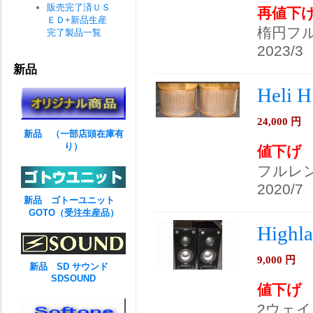
販売完了済ＵＳ
再値下
ＥＤ+新品生産
楕円フ
完了製品一覧
2023/3
新品
Heli
24,000
円
新品 （一部店頭在庫有
り）
値下げ
フルレン
2020/7
新品 ゴトーユニット
GOTO（受注生産品）
Highl
9,000
円
新品 SD サウンド
SDSOUND
値下げ
2ウェ