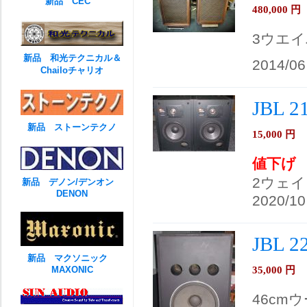
新品 CEC
480,000
円
3ウエ
新品 和光テクニカル＆
2014/06
Chailoチャリオ
JBL 
新品 ストーンテクノ
15,000
円
値下げ
2ウェイ
新品 デノン/デンオン
DENON
2020/10
JBL 
新品 マクソニック
35,000
円
MAXONIC
46cm