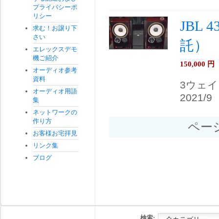
プライバシーポ
リシー
JBL 
求む！お譲り下
さい
託）
エレックスデモ
機ご紹介
150,000
円
オーディオ参考
資料
3ウェ
オーディオ用語
2021/9
集
ネットワークの
作り方
ペー
お客様お宅拝見
リンク集
ブログ
検索: