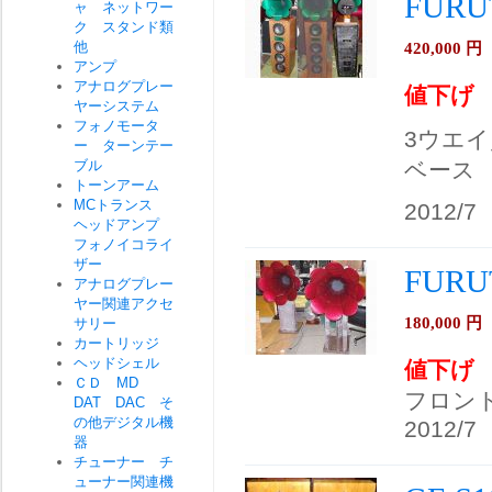
FURU
ャ ネットワー
ク スタンド類
他
420,000
円
アンプ
アナログプレー
値下げ
ヤーシステム
フォノモータ
3ウエ
ー ターンテー
ブル
ベース
トーンアーム
MCトランス
2012/7
ヘッドアンプ
フォノイコライ
ザー
FURU
アナログプレー
ヤー関連アクセ
180,000
円
サリー
カートリッジ
ヘッドシェル
値下げ
ＣＤ MD
フロン
DAT DAC そ
の他デジタル機
2012/7
器
チューナー チ
ューナー関連機