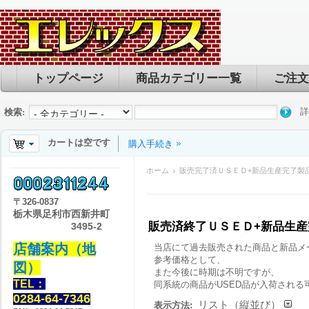
トップページ
商品カテゴリー一覧
ご注文
詳
検索:
カートは空です
購入手続き
ホーム
販売完了済ＵＳＥＤ+新品生産完了製
〒
326-0837
栃木県足利市西新井町
販売済終了ＵＳＥＤ+新品生
3495-2
店舗案内（地
当店にて過去販売された商品と新品メ
参考価格として、
図）
また今後に時期は不明ですが、
TEL：
同系統の商品がUSED品が入荷される
0284-64-7346
リスト（縦並び）
表示方法: