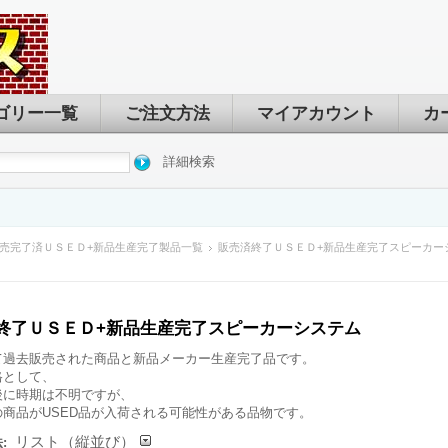
ゴリー一覧
ご注文方法
マイアカウント
カ
詳細検索
売完了済ＵＳＥＤ+新品生産完了製品一覧
販売済終了ＵＳＥＤ+新品生産完了スピーカー
終了ＵＳＥＤ+新品生産完了スピーカーシステム
て過去販売された商品と新品メーカー生産完了品です。
格として、
後に時期は不明ですが、
の商品がUSED品が入荷される可能性がある品物です。
リスト（縦並び）
: