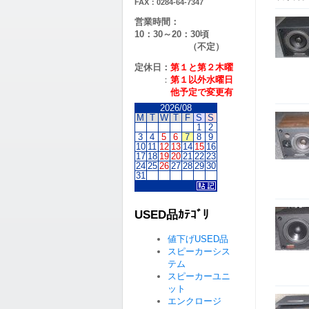
FAX：0284-64-7347
営業時間：
10：30～20：30頃
（不定）
定休日：
第１と第２
木曜
：
第１以外水曜日
他予定で変更有
2026/08
M
T
W
T
F
S
S
1
2
3
4
5
6
7
8
9
10
11
12
13
14
15
16
17
18
19
20
21
22
23
24
25
26
27
28
29
30
31
USED品ｶﾃｺﾞﾘ
値下げUSED品
スピーカーシス
テム
スピーカーユニ
ット
エンクロージ