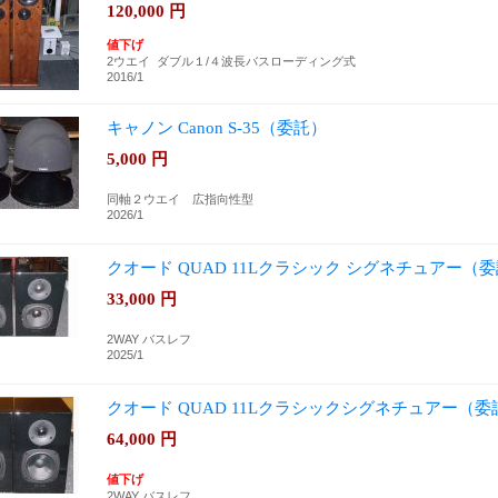
120,000
円
値下げ
2ウエイ ダブル１/４波長バスローディング式
2016/1
キャノン Canon S-35（委託）
5,000
円
同軸２ウエイ 広指向性型
2026/1
クオード QUAD 11Lクラシック シグネチュアー（
33,000
円
2WAY バスレフ
2025/1
クオード QUAD 11Lクラシックシグネチュアー（委
64,000
円
値下げ
2WAY バスレフ