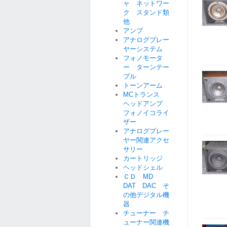
ャ ネットワー
ク スタンド類
他
アンプ
アナログプレー
ヤーシステム
フォノモータ
ー ターンテー
ブル
トーンアーム
MCトランス
ヘッドアンプ
フォノイコライ
ザー
アナログプレー
ヤー関連アクセ
サリー
カートリッジ
ヘッドシェル
ＣＤ MD
DAT DAC そ
の他デジタル機
器
チューナー チ
ューナー関連機