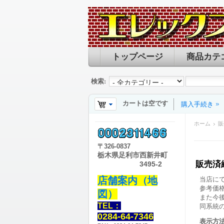
トップページ
商品カテ
検索:
カートは空です
購入手続き
ホーム
販
〒
326-0837
栃木県足利市西新井町
販売済
3495-2
店舗案内（地
当店に
参考価
図）
また今
TEL：
同系統
0284-64-7346
表示方法