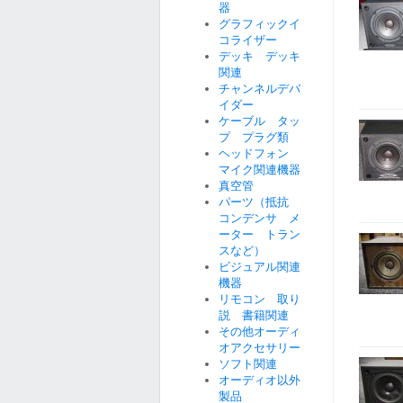
器
グラフィックイ
コライザー
デッキ デッキ
関連
チャンネルデバ
イダー
ケーブル タッ
プ プラグ類
ヘッドフォン
マイク関連機器
真空管
パーツ（抵抗
コンデンサ メ
ーター トラン
スなど）
ビジュアル関連
機器
リモコン 取り
説 書籍関連
その他オーディ
オアクセサリー
ソフト関連
オーディオ以外
製品