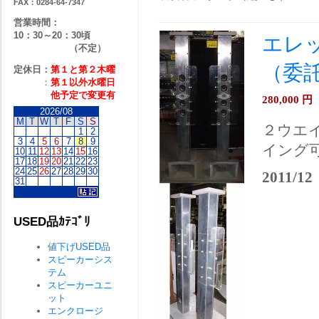
FAX：0284-64-7347
営業時間：
10：30～20：30頃
エレッ
（不定）
（委
定休日：
第１と第２
木曜
：
第１以外水曜日
他予定で変更有
280,000
円
2026/08
M
T
W
T
F
S
S
２ウエ
1
2
3
4
5
6
7
8
9
イング
10
11
12
13
14
15
16
17
18
19
20
21
22
23
24
25
26
27
28
29
30
2011/12
31
USED品ｶﾃｺﾞﾘ
値下げUSED品
スピーカーシス
テム
スピーカーユニ
ット
エンクロージ