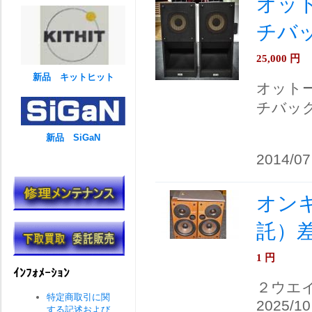
オット
チバ
25,000
円
新品 キットヒット
オットー 
チバッ
新品 SiGaN
2014/07
オンキ
託）
1
円
ｲﾝﾌｫﾒｰｼｮﾝ
２ウエ
特定商取引に関
2025/10
する記述および