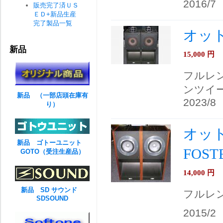
2016/7
販売完了済ＵＳ
ＥＤ+新品生産
完了製品一覧
オットー
新品
15,000
円
フルレ
ンツイ
新品 （一部店頭在庫有
2023/8
り）
オット
新品 ゴトーユニット
FOST
GOTO（受注生産品）
14,000
円
新品 SD サウンド
フルレ
SDSOUND
2015/2