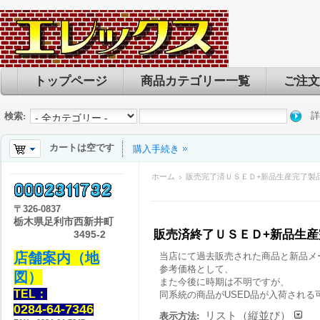
トップページ
商品カテゴリー一覧
ご注文
詳
検索:
カートは空です
購入手続き
ホーム
販売完了済ＵＳＥＤ+新品生産完了製
〒
326-0837
栃木県足利市西新井町
販売済終了ＵＳＥＤ+新品生
3495-2
店舗案内（地
当店にて過去販売された商品と新品メ
参考価格として、
図）
また今後に時期は不明ですが、
TEL：
同系統の商品がUSED品が入荷される
0284-64-7346
リスト（縦並び）
表示方法: