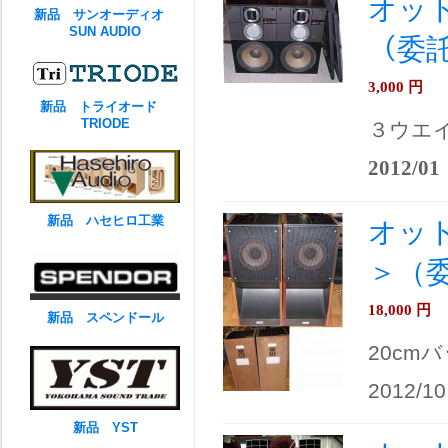
オットー
新品 サンオーディオ
SUN AUDIO
（委
3,000
円
新品 トライオード
TRIODE
３ウエ
2012/01
新品 ハセヒロ工業
オット
＞（
18,000
円
新品 スペンドール
20cm
2012/10
新品 YST