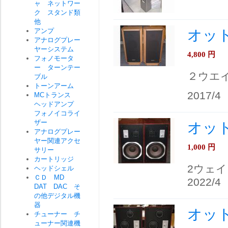
ャ ネットワー
ク スタンド類
他
アンプ
オット
アナログプレー
ヤーシステム
4,800
円
フォノモータ
ー ターンテー
２ウエ
ブル
トーンアーム
2017/4
MCトランス
ヘッドアンプ
フォノイコライ
ザー
オットー
アナログプレー
ヤー関連アクセ
1,000
円
サリー
カートリッジ
2ウェ
ヘッドシェル
ＣＤ MD
2022/4
DAT DAC そ
の他デジタル機
器
オット
チューナー チ
ューナー関連機