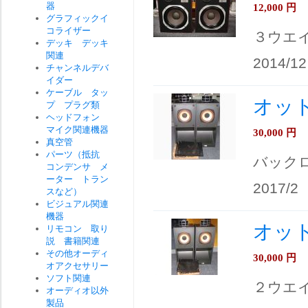
器
12,000
円
グラフィックイ
コライザー
３ウエ
デッキ デッキ
関連
2014/12
チャンネルデバ
イダー
ケーブル タッ
オットー
プ プラグ類
ヘッドフォン
マイク関連機器
30,000
円
真空管
パーツ（抵抗
バック
コンデンサ メ
ーター トラン
2017/2
スなど）
ビジュアル関連
機器
オットー
リモコン 取り
説 書籍関連
その他オーディ
30,000
円
オアクセサリー
ソフト関連
２ウエ
オーディオ以外
製品