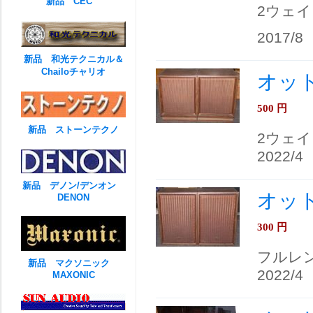
新品 CEC
2ウェ
2017/8
新品 和光テクニカル＆
Chailoチャリオ
オット
500
円
新品 ストーンテクノ
2ウェイ
2022/4
新品 デノン/デンオン
オット
DENON
300
円
フルレ
新品 マクソニック
2022/4
MAXONIC