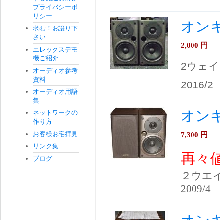
プライバシーポ
リシー
オンキ
求む！お譲り下
さい
2,000
円
エレックスデモ
機ご紹介
2ウェイ
オーディオ参考
資料
2016/2
オーディオ用語
集
オンキ
ネットワークの
作り方
お客様お宅拝見
7,300
円
リンク集
再々
ブログ
２ウエ
2009/4