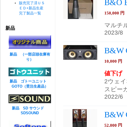
B&O
販売完了済ＵＳ
ＥＤ+新品生産
150,000
円
完了製品一覧
マルチ
新品
2023/8
B&W
新品 （一部店頭在庫有
り）
10,000
円
値下げ
2ウェ
新品 ゴトーユニット
GOTO（受注生産品）
スピー
2022/6
新品 SD サウンド
B&W
SDSOUND
52,000
円