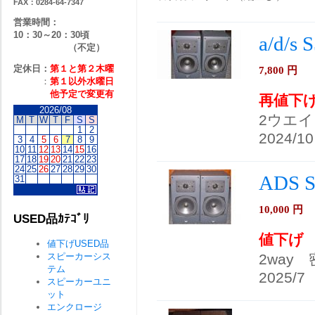
FAX：0284-64-7347
営業時間：
10：30～20：30頃
a/d/
（不定）
定休日：
第１と第２
木曜
7,800
円
：
第１以外水曜日
他予定で変更有
再値下
2026/08
2ウエ
M
T
W
T
F
S
S
1
2
2024/10
3
4
5
6
7
8
9
10
11
12
13
14
15
16
17
18
19
20
21
22
23
24
25
26
27
28
29
30
ADS 
31
10,000
円
USED品ｶﾃｺﾞﾘ
値下げ
値下げUSED品
スピーカーシス
2way
テム
2025/7
スピーカーユニ
ット
エンクロージ