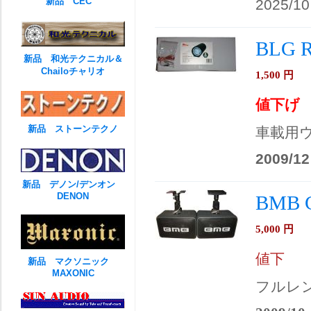
新品 CEC
2025/10
BLG
新品 和光テクニカル＆
Chailoチャリオ
1,500
円
値下げ
新品 ストーンテクノ
車載用
2009/12
新品 デノン/デンオン
DENON
BMB 
5,000
円
値下
新品 マクソニック
MAXONIC
フルレ