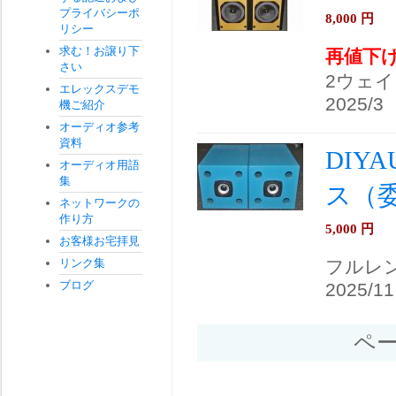
プライバシーポ
8,000
円
リシー
求む！お譲り下
再値下
さい
2ウェイ
エレックスデモ
2025/3
機ご紹介
オーディオ参考
資料
DIYA
オーディオ用語
集
ス（
ネットワークの
作り方
5,000
円
お客様お宅拝見
リンク集
フルレ
ブログ
2025/11
ペ