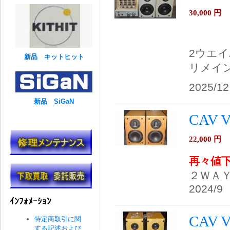
30,000
円
2ウエ
新品 キットヒット
リメイ
2025/12
新品 SiGaN
CAV 
22,000
円
再々値
２ＷＡ
2024/9
ｲﾝﾌｫﾒｰｼｮﾝ
CAV
特定商取引に関
する記述および