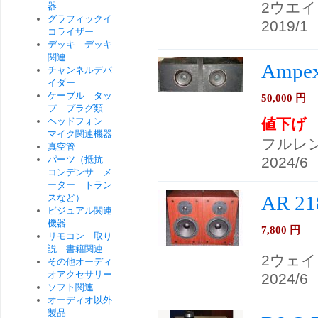
2ウエ
器
グラフィックイ
2019/1
コライザー
デッキ デッキ
関連
Ampe
チャンネルデバ
イダー
ケーブル タッ
50,000
円
プ プラグ類
ヘッドフォン
値下げ
マイク関連機器
フルレ
真空管
パーツ（抵抗
2024/6
コンデンサ メ
ーター トラン
AR 
スなど）
ビジュアル関連
機器
7,800
円
リモコン 取り
説 書籍関連
2ウェイ
その他オーディ
オアクセサリー
2024/6
ソフト関連
オーディオ以外
製品