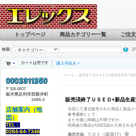
トップページ
商品カテゴリー一覧
ご注文
詳
検索:
カートは空です
購入手続き
ホーム
販売完了済ＵＳＥＤ+新品生産完了製
〒
326-0837
栃木県足利市西新井町
販売済終了ＵＳＥＤ+新品生
3495-2
店舗案内（地
当店にて過去販売された商品と新品メ
参考価格として、
図）
また今後に時期は不明ですが、
TEL：
同系統の商品がUSED品が入荷される
0284-64-7346
リスト（縦並び）
表示方法: