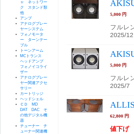
AKIS
ャ ネットワー
ク スタンド類
他
5,000
円
アンプ
アナログプレー
フルレ
ヤーシステム
2025/12
フォノモータ
ー ターンテー
ブル
トーンアーム
AKIS
MCトランス
ヘッドアンプ
5,000
円
フォノイコライ
ザー
フルレ
アナログプレー
ヤー関連アクセ
2025/7
サリー
カートリッジ
ヘッドシェル
ALL
ＣＤ MD
DAT DAC そ
の他デジタル機
62,800
円
器
チューナー チ
値下げ
ューナー関連機