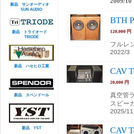
2009/10
新品 サンオーディオ
SUN AUDIO
BTH
128,000
円
新品 トライオード
TRIODE
フルレ
2022/3
新品 ハセヒロ工業
CAV
20,000
円
真空管
新品 スペンドール
スピー
2025/11
CAV 
新品 YST