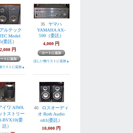
ヤマハ
35.
アルテック
YAMAHA AX-
590（委託）
TEC Model
85(委託）
4,000
円
2,000
円
ほしい物リストに追加
物リストに追加
アイワ AIWA
ロスオーディ
40.
ットストリー
オ Roth Audio
-BVX10(委
oli1(委託）
託）
10,000
円