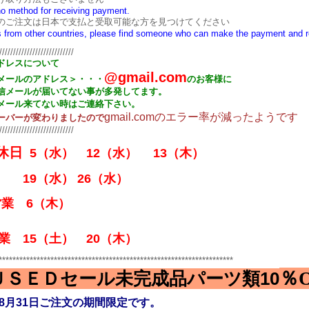
no method for receiving payment.
のご注文は日本で支払と受取可能な方を見つけてください
s from other countries, please find someone who can make the payment and r
///////////////////////////
ドレスについて
@gmail.com
メールのアドレス＞・・・
のお客様に
信メールが届いてない事が多発してます。
メール来てない時はご連絡下さい。
gmail.comのエラー率が減ったようです
ーバーが変わりましたので
///////////////////////////
休日
5
（水）
12
（水）
13
（木）
9
（水）
26
（水）
営業
6
（木）
休業
15
（土）
20
（木）
********************************************************************
％O
ＵＳＥＤセール未完成品パーツ類
10
8
月31日ご注文の期間限定です。