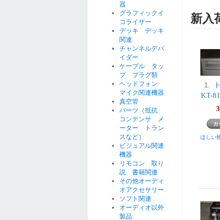
器
グラフィックイ
新入
コライザー
デッキ デッキ
関連
チャンネルデバ
イダー
ケーブル タッ
プ プラグ類
ヘッドフォン
ト
1.
マイク関連機器
KT-
真空管
3
パーツ（抵抗
コンデンサ メ
ーター トラン
スなど）
ほしい
ビジュアル関連
機器
リモコン 取り
説 書籍関連
その他オーディ
オアクセサリー
ソフト関連
オーディオ以外
製品