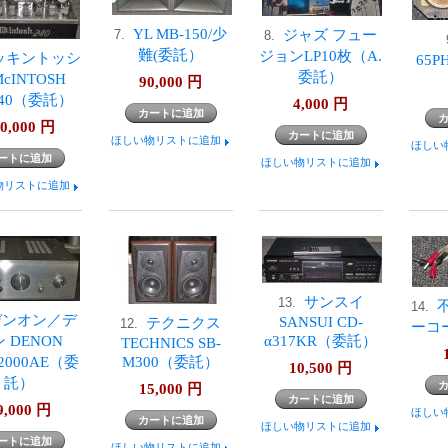
YL MB-150/少
ジャズ フュー
7.
8.
難(委託）
ジョンLP10枚（A.
ッキントッシ
65P
委託）
McINTOSH
90,000
円
240（委託）
4,000
円
0,000
円
ほしい物リストに追加
ほしい
ほしい物リストに追加
物リストに追加
サンスイ
13.
14.
デンオン／デ
SANSUI CD-
テクニクス
12.
ーコ
 DENON
α317KR（委託）
TECHNICS SB-
2000AE（委
M300（委託）
10,500
円
託）
15,000
円
9,000
円
ほしい
ほしい物リストに追加
ほしい物リストに追加