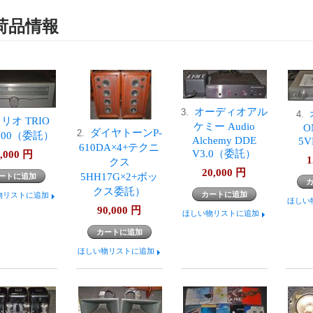
荷品情報
オーディオアル
3.
4.
リオ TRIO
ケミー Audio
O
ダイヤトーンP-
2.
8100（委託）
Alchemy DDE
5
610DA×4+テクニ
V3.0（委託）
,000
円
1
クス
20,000
円
5HH17G×2+ボッ
クス委託）
物リストに追加
ほしい
90,000
円
ほしい物リストに追加
ほしい物リストに追加