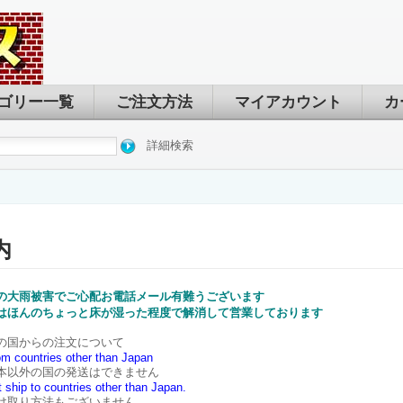
ゴリー一覧
ご注文方法
マイアカウント
カ
詳細検索
内
の大雨被害でご心配お電話メール有難うございます
はほんのちょっと床が湿った程度で解消して営業しております
の国からの注文について
om countries other than Japan
本以外の国の発送はできません
 ship to countries other than Japan.
け取り方法もございません