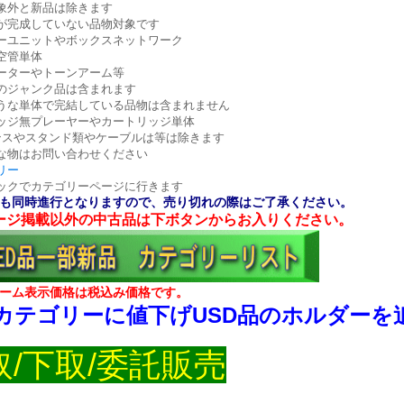
象外と新品は除きます
が完成していない品物対象です
ーユニットやボックスネットワーク
空管単体
ーターやトーンアーム等
のジャンク品は含まれます
うな単体で完結している品物は含まれません
ッジ無プレーヤーやカートリッジ単体
ンスやスタンド類やケーブルは等は除きます
な物はお問い合わせください
リー
ックでカテゴリーページに行きます
も同時進行となりますので、売り切れの際はご了承ください。
ージ掲載以外の中古品は下ボタンからお入りください。
ーム表示価格は税込み価格です。
カテゴリーに値下げUSD品のホルダーを
取/下取/委託販売