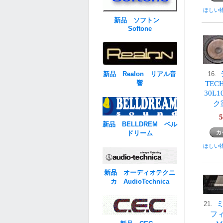
ほしい
新品 ソフトン
Softone
新品 Realon リアル音
16.
響
TECH
30L
ク
5
新品 BELLDREM ベル
ドリーム
ほしい
新品 オーディオテクニ
カ AudioTechnica
21.
フ