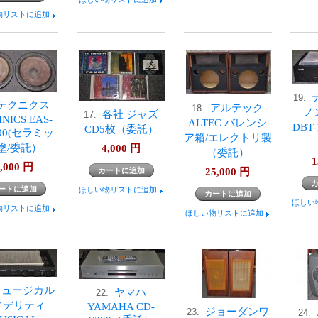
物リストに追加
19.
テクニクス
アルテック
18.
ノ
各社 ジャズ
17.
NICS EAS-
ALTEC バレンシ
DBT
CD5枚（委託）
100(セラミッ
ア箱/エレクトリ製
塗/委託）
4,000
円
（委託）
1
,000
円
25,000
円
ほしい物リストに追加
ほしい
物リストに追加
ほしい物リストに追加
ミュージカル
ヤマハ
22.
ィデリティ
YAMAHA CD-
ジョーダンワ
23.
24.