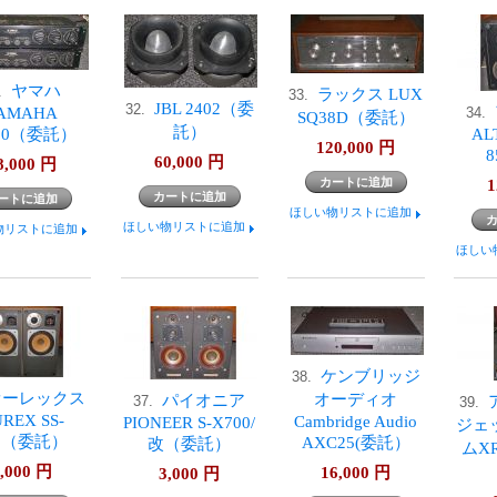
ヤマハ
1.
ラックス LUX
33.
JBL 2402（委
32.
AMAHA
34.
SQ38D（委託）
託）
030（委託）
AL
120,000
円
60,000
円
8,000
円
1
ほしい物リストに追加
ほしい物リストに追加
物リストに追加
ほしい
ケンブリッジ
38.
オーレックス
オーディオ
パイオニア
37.
39.
REX SS-
Cambridge Audio
PIONEER S-X700/
ジェ
20（委託）
AXC25(委託）
改（委託）
ムXR
,000
円
16,000
円
3,000
円