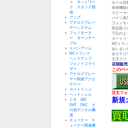
ャ ネットワー
セール対
ク スタンド類
単体機能
他
スピーカ
アンプ
パーツ真
アナログプレー
フォノモ
ヤーシステム
部品取り
フォノモータ
下記のよ
ー ターンテー
カートリ
ブル
MCトラ
トーンアーム
あいまい
MCトランス
全カテゴ
ヘッドアンプ
文字クリ
フォノイコライ
店頭販売
ザー
このペ
アナログプレー
ヤー関連アクセ
サリー
カートリッジ
注文フォ
ヘッドシェル
新規
ＣＤ MD
DAT DAC そ
の他デジタル機
買
器
チューナー チ
ューナー関連機