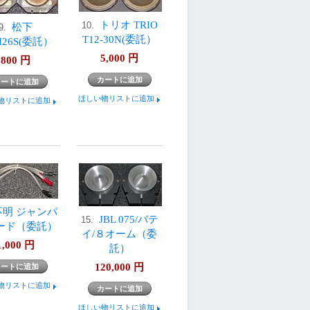
トリオ TRIO
10.
松下
9.
T12-30N(委託）
H26S(委託）
5,000
円
800
円
ほしい物リストに追加
物リストに追加
不明 ジャンパ
JBL 075/バテ
15.
ード（委託）
イ/８オーム（委
1,000
円
託）
120,000
円
物リストに追加
ほしい物リストに追加