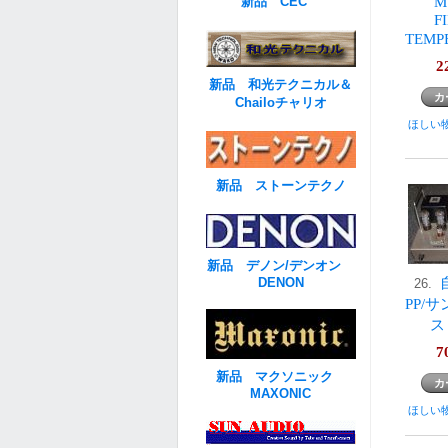
M
新品 CEC
F
TEM
2
新品 和光テクニカル＆
Chailoチャリオ
ほしい
新品 ストーンテクノ
新品 デノン/デンオン
DENON
26.
PP/
ス
7
新品 マクソニック
MAXONIC
ほしい