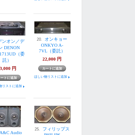
オンキョー
20.
デンオン／デ
ONKYO A-
ン DENON
7VL（委託）
-1713UD（委
22,000
円
託）
3,000
円
ほしい物リストに追加
物リストに追加
フィリップス
25.
A&C Audio
PHILIPS