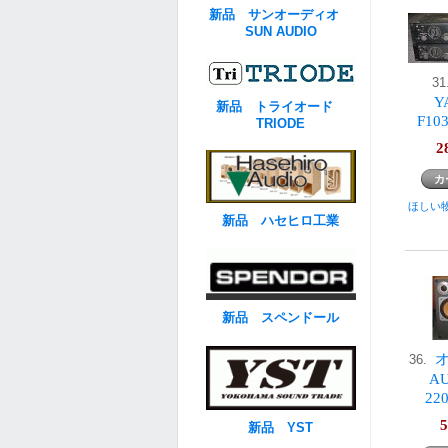
新品 サンオーディオ
SUN AUDIO
3
Y
新品 トライオード
F1
TRIODE
2
ほしい
新品 ハセヒロ工業
新品 スペンドール
36.
AU
2
5
新品 YST