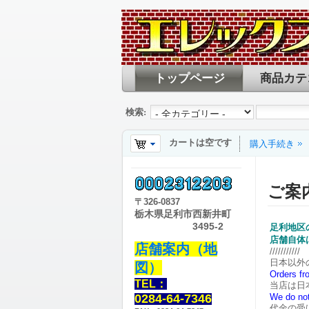
トップページ
商品カテ
検索:
カートは空です
購入手続き
ご案
〒
326-0837
栃木県足利市西新井町
3495-2
足利地区
店舗自体
店舗案内（地
///////////
日本以外
図）
Orders fr
TEL：
当店は日
0284-64-7346
We do not
代金の受