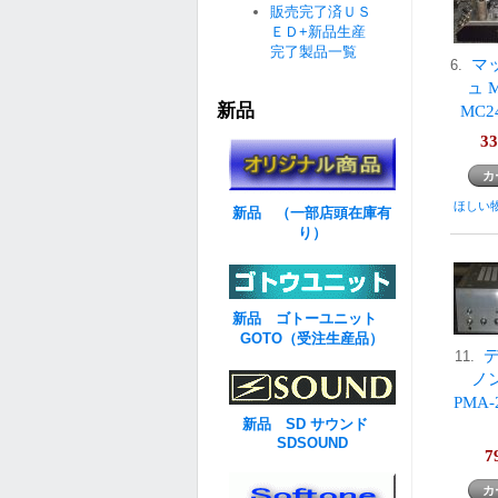
販売完了済ＵＳ
ＥＤ+新品生産
完了製品一覧
マ
6.
ュ 
新品
MC
33
ほしい
新品 （一部店頭在庫有
り）
新品 ゴトーユニット
GOTO（受注生産品）
11.
ノン
PMA-
新品 SD サウンド
SDSOUND
7