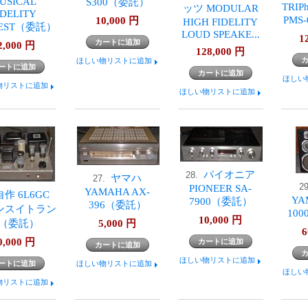
USICAL
S300（委託）
TRIPh
ッツ MODULAR
IDELITY
PMS
10,000
円
HIGH FIDELITY
PEST（委託）
LOUD SPEAKE...
1
2,000
円
128,000
円
ほしい物リストに追加
ほしい
物リストに追加
ほしい物リストに追加
パイオニア
28.
ヤマハ
27.
2
PIONEER SA-
YAMAHA AX-
自作 6L6GC
YA
7900（委託）
396（委託）
サンスイトラン
10
10,000
円
（委託）
5,000
円
6
0,000
円
ほしい物リストに追加
ほしい物リストに追加
ほしい
物リストに追加