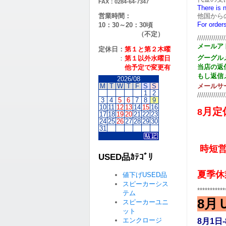
FAX：0284-64-7347
There is 
営業時間：
他国から
For order
10：30～20：30頃
（不定）
//////////////
メールア
定休日：
第１と第２
木曜
グーグル
：
第１以外水曜日
当店の返
他予定で変更有
もし返信
2026/08
M
T
W
T
F
S
S
メールサ
1
2
//////////////
3
4
5
6
7
8
9
10
11
12
13
14
15
16
月定
8
17
18
19
20
21
22
23
24
25
26
27
28
29
30
31
1
時短
USED品ｶﾃｺﾞﾘ
夏季
値下げUSED品
スピーカーシス
***********
テム
8月
スピーカーユニ
ット
エンクロージ
8月1日-