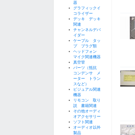
器
グラフィックイ
コライザー
デッキ デッキ
関連
チャンネルデバ
イダー
ケーブル タッ
プ プラグ類
ヘッドフォン
マイク関連機器
真空管
パーツ（抵抗
コンデンサ メ
ーター トラン
スなど）
ビジュアル関連
機器
リモコン 取り
説 書籍関連
その他オーディ
オアクセサリー
ソフト関連
オーディオ以外
製品