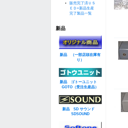
販売完了済ＵＳ
ＥＤ+新品生産
完了製品一覧
新品
新品 （一部店頭在庫有
り）
新品 ゴトーユニット
GOTO（受注生産品）
新品 SD サウンド
SDSOUND