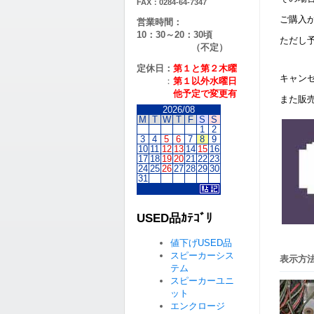
FAX：0284-64-7347
ご購入
営業時間：
10：30～20：30頃
ただし
（不定）
定休日：
第１と第２
木曜
キャン
：
第１以外水曜日
他予定で変更有
また販
2026/08
M
T
W
T
F
S
S
1
2
3
4
5
6
7
8
9
10
11
12
13
14
15
16
17
18
19
20
21
22
23
24
25
26
27
28
29
30
31
USED品ｶﾃｺﾞﾘ
値下げUSED品
スピーカーシス
表示方法
テム
スピーカーユニ
ット
エンクロージ