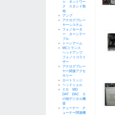
ャ ネットワー
ク スタンド類
他
アンプ
アナログプレー
ヤーシステム
フォノモータ
ー ターンテー
ブル
トーンアーム
MCトランス
ヘッドアンプ
フォノイコライ
ザー
アナログプレー
ヤー関連アクセ
サリー
カートリッジ
ヘッドシェル
ＣＤ MD
DAT DAC そ
の他デジタル機
器
チューナー チ
ューナー関連機