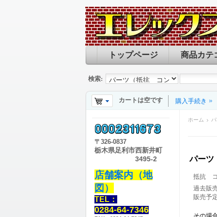
トップページ
商品カテ
検索:
カートは空です
購入手続き
ホーム
パ
〒
326-0837
栃木県足利市西新井町
パーツ
3495-2
店舗案内（地
抵抗 
図）
過去販
販売予
TEL：
0284-64-7346
その場