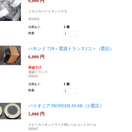
6,000
円
メタルカバートランジスタ
2014/11
1 個
在庫あり:
数量:
ハモンド 728＜電源トランス2コ＞（委託）
6,000
円
再値下げ
電源トランス
2015/1
1 個
在庫あり:
数量:
パイオニア PIONEER AT-8B（2/委託）
5,000
円
スピーカーネットワーク用レベルコントロール
2024/7