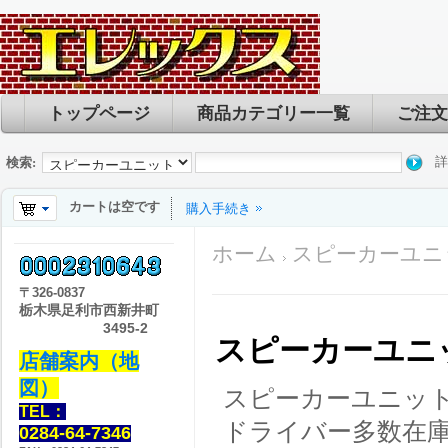
トップページ
商品カテゴリー一覧
ご注文
詳
検索:
カートは空です
購入手続き
ホーム
スピーカーユニ
〒
326-0837
栃木県足利市西新井町
3495-2
スピーカーユニ
店舗案内（地
図）
スピーカーユニット
TEL：
ドライバー多数在
0284-64-7346