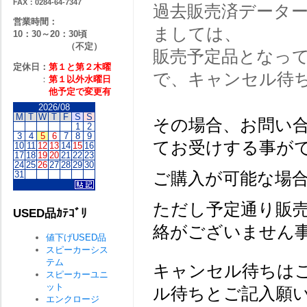
FAX：0284-64-7347
過去販売済データ
営業時間：
ましては、
10：30～20：30頃
（不定）
販売予定品となっ
定休日：
第１と第２
木曜
で、キャンセル待
：
第１以外水曜日
他予定で変更有
2026/08
M
T
W
T
F
S
S
その場合、お問い
1
2
3
4
5
6
7
8
9
てお受けする事が
10
11
12
13
14
15
16
17
18
19
20
21
22
23
24
25
26
27
28
29
30
31
ご購入が可能な場
ただし予定通り販
USED品ｶﾃｺﾞﾘ
絡がございません
値下げUSED品
スピーカーシス
テム
キャンセル待ちは
スピーカーユニ
ット
ル待ちとご記入願
エンクロージ