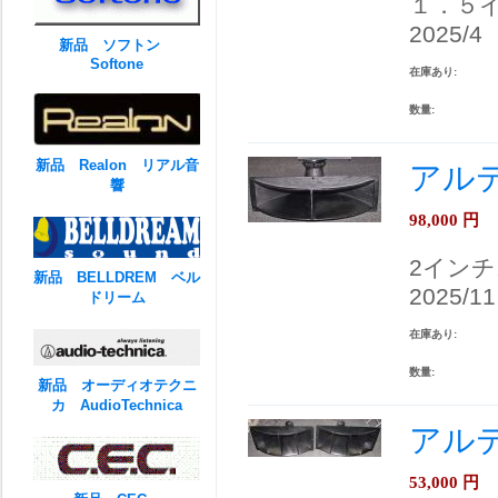
１．５
2025/4
新品 ソフトン
Softone
在庫あり:
数量:
新品 Realon リアル音
アルテ
響
98,000
円
2イン
新品 BELLDREM ベル
2025/11
ドリーム
在庫あり:
数量:
新品 オーディオテクニ
カ AudioTechnica
アルテ
53,000
円