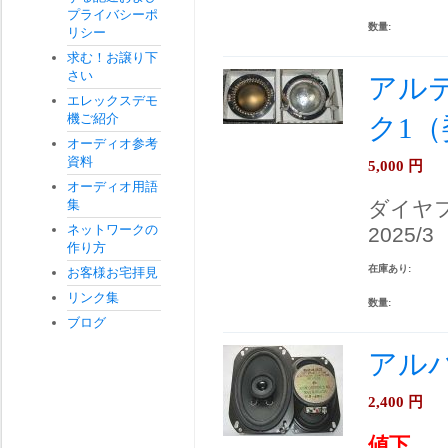
プライバシーポ
数量:
リシー
求む！お譲り下
さい
アルテ
エレックスデモ
機ご紹介
ク1
オーディオ参考
資料
5,000
円
オーディオ用語
ダイヤ
集
ネットワークの
2025/3
作り方
在庫あり:
お客様お宅拝見
リンク集
数量:
ブログ
アルパ
2,400
円
値下