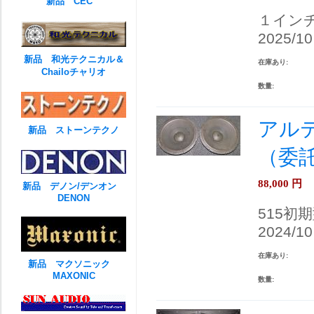
新品 CEC
１イン
2025/10
新品 和光テクニカル＆
在庫あり:
Chailoチャリオ
数量:
アルテ
新品 ストーンテクノ
（委
88,000
円
新品 デノン/デンオン
DENON
515初
2024/10
在庫あり:
新品 マクソニック
MAXONIC
数量: