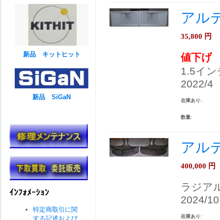
アルテ
35,800
円
新品 キットヒット
値下げ
1.5イ
2022/4
新品 SiGaN
在庫あり:
数量:
アルテ
400,000
円
ラジア
ｲﾝﾌｫﾒｰｼｮﾝ
2024/10
特定商取引に関
在庫あり:
する記述および