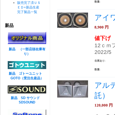
数量:
販売完了済ＵＳ
ＥＤ+新品生産
完了製品一覧
アイワ
新品
8,900
円
値下げ
12ｃ
新品 （一部店頭在庫有
2022/5
り）
在庫あり:
数量:
新品 ゴトーユニット
GOTO（受注生産品）
アルテッ
託）
新品 SD サウンド
SDSOUND
120,000
円