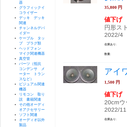
器
35,800
円
グラフィックイ
コライザー
デッキ デッキ
値下げ
関連
円形ス
チャンネルデバ
イダー
2022/4
ケーブル タッ
プ プラグ類
在庫あり:
ヘッドフォン
マイク関連機器
数量:
真空管
パーツ（抵抗
コンデンサ メ
アイワ 
ーター トラン
スなど）
1,500
円
ビジュアル関連
機器
値下げ
リモコン 取り
説 書籍関連
20cm
その他オーディ
2022/11
オアクセサリー
ソフト関連
在庫あり:
オーディオ以外
製品