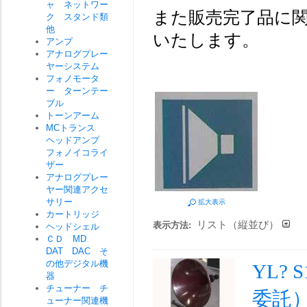
ャ ネットワー
また販売完了品に関
ク スタンド類
他
いたします。
アンプ
アナログプレー
ヤーシステム
フォノモータ
ー ターンテー
ブル
トーンアーム
MCトランス
ヘッドアンプ
フォノイコライ
ザー
アナログプレー
ヤー関連アクセ
サリー
拡大表示
カートリッジ
リスト（縦並び）
表示方法:
ヘッドシェル
ＣＤ MD
DAT DAC そ
の他デジタル機
YL?
器
チューナー チ
委託
ューナー関連機