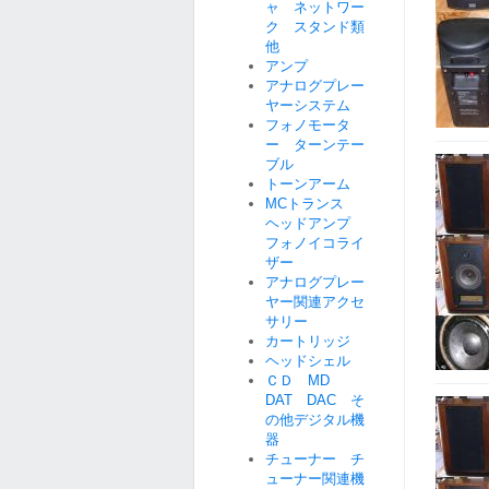
ャ ネットワー
ク スタンド類
他
アンプ
アナログプレー
ヤーシステム
フォノモータ
ー ターンテー
ブル
トーンアーム
MCトランス
ヘッドアンプ
フォノイコライ
ザー
アナログプレー
ヤー関連アクセ
サリー
カートリッジ
ヘッドシェル
ＣＤ MD
DAT DAC そ
の他デジタル機
器
チューナー チ
ューナー関連機