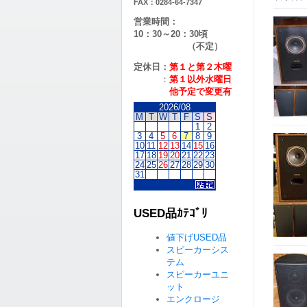
FAX：0284-64-7347
営業時間：
10：30～20：30頃
（不定）
定休日：
第１と第２
木曜
：
第１以外水曜日
他予定で変更有
2026/08
M
T
W
T
F
S
S
1
2
3
4
5
6
7
8
9
10
11
12
13
14
15
16
17
18
19
20
21
22
23
24
25
26
27
28
29
30
31
USED品ｶﾃｺﾞﾘ
値下げUSED品
スピーカーシス
テム
スピーカーユニ
ット
エンクロージ