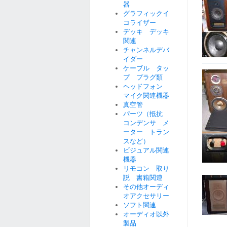
器
グラフィックイ
コライザー
デッキ デッキ
関連
チャンネルデバ
イダー
ケーブル タッ
プ プラグ類
ヘッドフォン
マイク関連機器
真空管
パーツ（抵抗
コンデンサ メ
ーター トラン
スなど）
ビジュアル関連
機器
リモコン 取り
説 書籍関連
その他オーディ
オアクセサリー
ソフト関連
オーディオ以外
製品