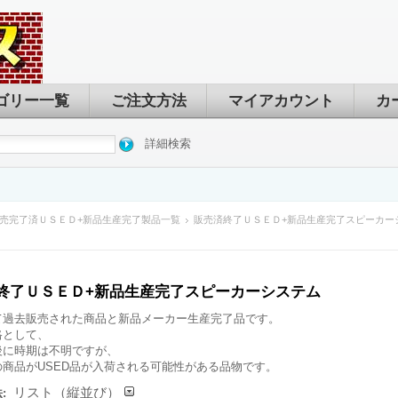
ゴリー一覧
ご注文方法
マイアカウント
カ
詳細検索
売完了済ＵＳＥＤ+新品生産完了製品一覧
販売済終了ＵＳＥＤ+新品生産完了スピーカー
終了ＵＳＥＤ+新品生産完了スピーカーシステム
て過去販売された商品と新品メーカー生産完了品です。
格として、
後に時期は不明ですが、
の商品がUSED品が入荷される可能性がある品物です。
リスト（縦並び）
: