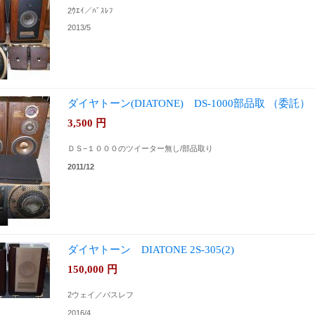
2ｳｴｲ／ﾊﾞｽﾚﾌ
2013/5
ダイヤトーン(DIATONE) DS-1000部品取 （委託）
3,500
円
ＤＳ−１０００のツイーター無し/部品取り
2011/12
ダイヤトーン DIATONE 2S-305(2)
150,000
円
2ウェイ／バスレフ
2016/4