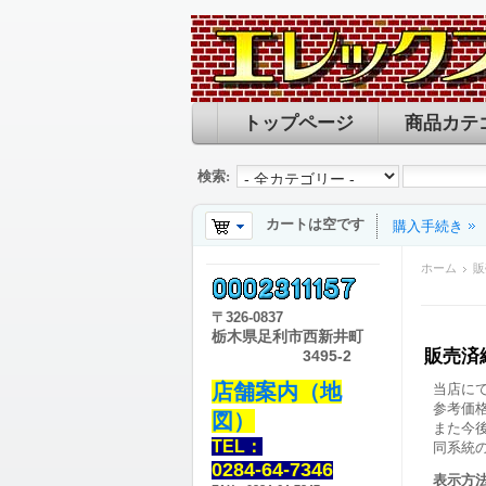
トップページ
商品カテ
検索:
カートは空です
購入手続き
ホーム
販
〒
326-0837
栃木県足利市西新井町
販売済
3495-2
店舗案内（地
当店に
参考価
図）
また今
TEL：
同系統
0284-64-7346
表示方法